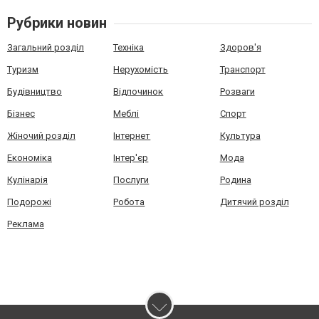
Рубрики новин
Загальний розділ
Техніка
Здоров'я
Туризм
Нерухомість
Транспорт
Будівництво
Відпочинок
Розваги
Бізнес
Меблі
Спорт
Жіночий розділ
Інтернет
Культура
Економіка
Інтер'єр
Мода
Кулінарія
Послуги
Родина
Подорожі
Робота
Дитячий розділ
Реклама