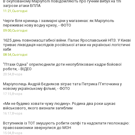
В окупованому Маріуполі повідомляють про гучний вибух на тлі
загрози атаки БПЛА
11:21,
Сьогодні
Черги біля криниць і захмарні ціни у магазинах: як Маріуполь
переживає нову водну кризу, - ФОТО
09:00,
Сьогодні
1625 день повномасштабної війни. Палає Ярославський НПЗ. У Києві
триває ліквідація наслідків російської атаки на українські логістичні
хаби
08:54,
Сьогодні
"Птахи Одіна" оприлюднили доти неопубліковані кадри бойової
роботи, - ВІДЕО
20:54,
Вчора
Маріуполець Андрій Бєдняков зіграє тата Петрика П’яточкина у
новому українському фільмі, - ФОТО
17:15,
Вчора
«Ми не будемо ховати чужу людину». Родина два роки шукає
військового, якого визнали загиблим
16:17,
Вчора
Вступників із ТОТ змушують робити селфі та надсилати геолокацію:
правозахисники звернулися до МОН
15:04,
Вчора