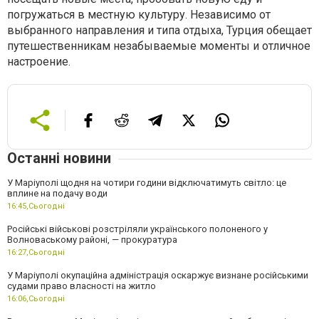
погружаться в местную культуру. Независимо от
выбранного направления и типа отдыха, Турция обещает
путешественникам незабываемые моменты и отличное
настроение.
Останні новини
У Маріуполі щодня на чотири години відключатимуть світло: це
вплине на подачу води
16:45,
Сьогодні
Російські військові розстріляли українського полоненого у
Волноваському районі, — прокуратура
16:27,
Сьогодні
У Маріуполі окупаційна адміністрація оскаржує визнане російськими
судами право власності на житло
16:06,
Сьогодні