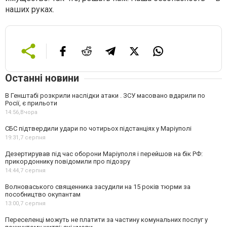
наших руках.
Останні новини
В Генштабі розкрили наслідки атаки . ЗСУ масовано вдарили по
Росії, є прильоти
14:56,
Вчора
СБС підтвердили удари по чотирьох підстанціях у Маріуполі
19:31,
7 серпня
Дезертирував під час оборони Маріуполя і перейшов на бік РФ:
прикордоннику повідомили про підозру
14:44,
7 серпня
Волноваського священника засудили на 15 років тюрми за
пособництво окупантам
13:00,
7 серпня
Переселенці можуть не платити за частину комунальних послуг у