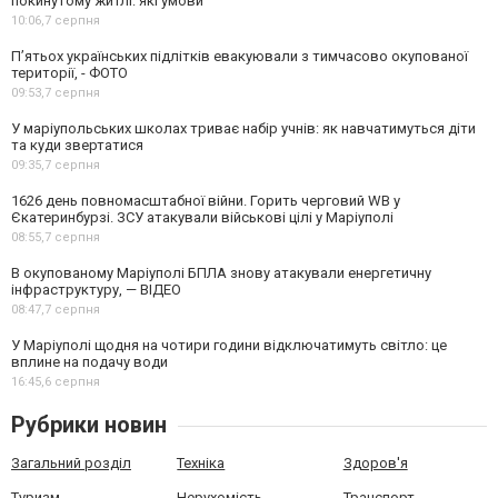
покинутому житлі: які умови
10:06,
7 серпня
П’ятьох українських підлітків евакуювали з тимчасово окупованої
території, - ФОТО
09:53,
7 серпня
У маріупольських школах триває набір учнів: як навчатимуться діти
та куди звертатися
09:35,
7 серпня
1626 день повномасштабної війни. Горить черговий WB у
Єкатеринбурзі. ЗСУ атакували військові цілі у Маріуполі
08:55,
7 серпня
В окупованому Маріуполі БПЛА знову атакували енергетичну
інфраструктуру, — ВІДЕО
08:47,
7 серпня
У Маріуполі щодня на чотири години відключатимуть світло: це
вплине на подачу води
16:45,
6 серпня
Рубрики новин
Загальний розділ
Техніка
Здоров'я
Туризм
Нерухомість
Транспорт