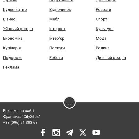
Будівництво
Відпочинок
Розваги
Бізнес
Меблі
Спорт
Жіночий розділ
Інтернет
Культура
Економіка
Інтер'єр
Мода
Кулінарія
Послуги
Родина
Подорожі
Робота
Дитячий розділ
Реклама
Реклама на сайті
Франшиза "CitySites"
+38 (096) 91 303 68