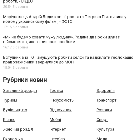
роботи, - ВІДЕО
20:54,
5 серпня
Маріуполець Андрій Бєдняков зіграє тата Петрика П’яточкина у
новому українському фільмі, - ФОТО
17:15,
5 серпня
«Ми не будемо ховати чужу людину». Родина два роки шукає
військового, якого визнали загиблим
16:17,
5 серпня
Вступників із ТОТ змушують робити селфі та надсилати геолокацію:
правозахисники звернулися до МОН
15:04,
5 серпня
Рубрики новин
Загальний розділ
Техніка
Здоров'я
Туризм
Нерухомість
Транспорт
Будівництво
Відпочинок
Розваги
Бізнес
Меблі
Спорт
Жіночий розділ
Інтернет
Культура
Економіка
Інтер'єр
Мода