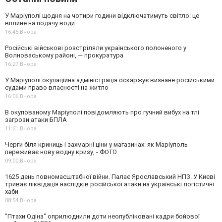
У Маріуполі щодня на чотири години відключатимуть світло: це
вплине на подачу води
16:45,
Вчора
Російські військові розстріляли українського полоненого у
Волноваському районі, — прокуратура
16:27,
Вчора
У Маріуполі окупаційна адміністрація оскаржує визнане російськими
судами право власності на житло
16:06,
Вчора
В окупованому Маріуполі повідомляють про гучний вибух на тлі
загрози атаки БПЛА
11:21,
Вчора
Черги біля криниць і захмарні ціни у магазинах: як Маріуполь
переживає нову водну кризу, - ФОТО
09:00,
Вчора
1625 день повномасштабної війни. Палає Ярославський НПЗ. У Києві
триває ліквідація наслідків російської атаки на українські логістичні
хаби
08:54,
Вчора
"Птахи Одіна" оприлюднили доти неопубліковані кадри бойової