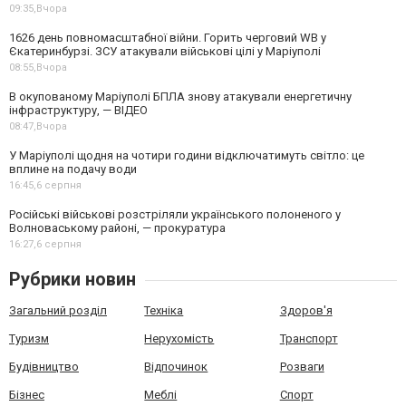
09:35,
Вчора
1626 день повномасштабної війни. Горить черговий WB у
Єкатеринбурзі. ЗСУ атакували військові цілі у Маріуполі
08:55,
Вчора
В окупованому Маріуполі БПЛА знову атакували енергетичну
інфраструктуру, — ВІДЕО
08:47,
Вчора
У Маріуполі щодня на чотири години відключатимуть світло: це
вплине на подачу води
16:45,
6 серпня
Російські військові розстріляли українського полоненого у
Волноваському районі, — прокуратура
16:27,
6 серпня
Рубрики новин
Загальний розділ
Техніка
Здоров'я
Туризм
Нерухомість
Транспорт
Будівництво
Відпочинок
Розваги
Бізнес
Меблі
Спорт