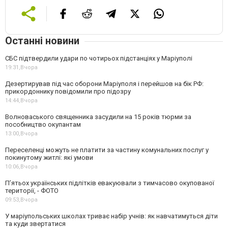
Останні новини
СБС підтвердили удари по чотирьох підстанціях у Маріуполі
19:31,
Вчора
Дезертирував під час оборони Маріуполя і перейшов на бік РФ:
прикордоннику повідомили про підозру
14:44,
Вчора
Волноваського священника засудили на 15 років тюрми за
пособництво окупантам
13:00,
Вчора
Переселенці можуть не платити за частину комунальних послуг у
покинутому житлі: які умови
10:06,
Вчора
П’ятьох українських підлітків евакуювали з тимчасово окупованої
території, - ФОТО
09:53,
Вчора
У маріупольських школах триває набір учнів: як навчатимуться діти
та куди звертатися