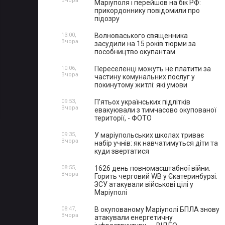
Вчора
Маріуполя і перейшов на бік РФ:
прикордоннику повідомили про
підозру
13:00,
Волноваського священника
Вчора
засудили на 15 років тюрми за
пособництво окупантам
10:06,
Переселенці можуть не платити за
Вчора
частину комунальних послуг у
покинутому житлі: які умови
09:53,
П’ятьох українських підлітків
Вчора
евакуювали з тимчасово окупованої
території, - ФОТО
09:35,
У маріупольських школах триває
Вчора
набір учнів: як навчатимуться діти та
куди звертатися
08:55,
1626 день повномасштабної війни.
Вчора
Горить черговий WB у Єкатеринбурзі.
ЗСУ атакували військові цілі у
Маріуполі
08:47,
В окупованому Маріуполі БПЛА знову
Вчора
атакували енергетичну