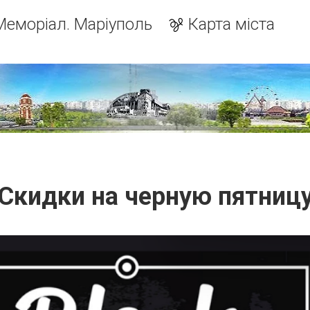
Меморіал. Маріуполь
Карта міста
Скидки на черную пятниц