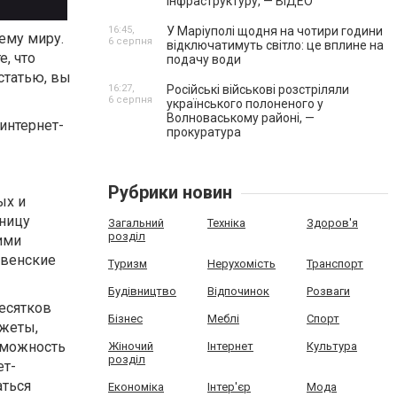
інфраструктуру, — ВІДЕО
16:45,
У Маріуполі щодня на чотири години
ему миру.
6 серпня
відключатимуть світло: це вплине на
е, что
подачу води
 статью, вы
16:27,
Російські військові розстріляли
6 серпня
українського полоненого у
Волноваському районі, —
интернет-
прокуратура
Рубрики новин
ых и
тницу
Загальний
Техніка
Здоров'я
розділ
ими
твенские
Туризм
Нерухомість
Транспорт
Будівництво
Відпочинок
Розваги
есятков
Бізнес
Меблі
Спорт
джеты,
зможность
Жіночий
Інтернет
Культура
розділ
ет-
аться
Економіка
Інтер'єр
Мода