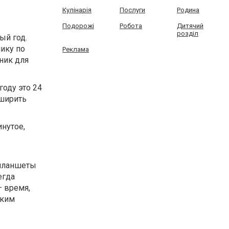
Кулінарія
Послуги
Родина
Подорожі
Робота
Дитячий
розділ
ый год.
ику по
Реклама
ник для
году это 24
сширить
инутое,
 планшеты
егда
— время,
зким