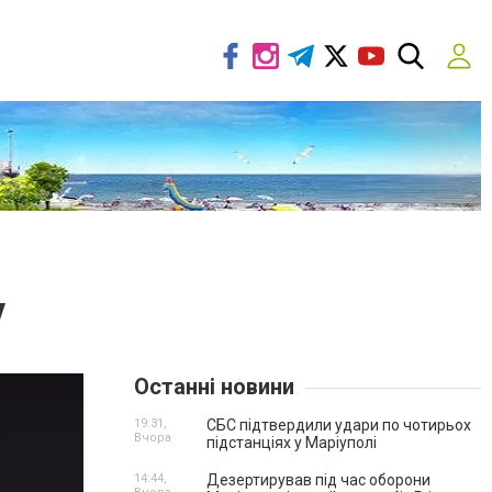
у
Останні новини
19:31,
СБС підтвердили удари по чотирьох
Вчора
підстанціях у Маріуполі
14:44,
Дезертирував під час оборони