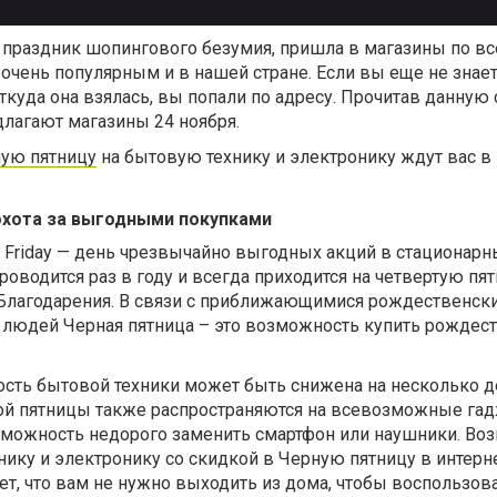
 праздник шопингового безумия, пришла в магазины по вс
 очень популярным и в нашей стране. Если вы еще не знает
откуда она взялась, вы попали по адресу. Прочитав данную
длагают магазины 24 ноября.
ную пятницу
на бытовую технику и электронику ждут вас в 
 охота за выгодными покупками
k Friday — день чрезвычайно выгодных акций в стационарн
роводится раз в году и всегда приходится на четвертую пя
я Благодарения. В связи с приближающимися рождественск
 людей Черная пятница – это возможность купить рождес
ость бытовой техники может быть снижена на несколько д
ой пятницы также распространяются на всевозможные га
озможность недорого заменить смартфон или наушники. Во
ику и электронику со скидкой в Черную пятницу в интерн
ает, что вам не нужно выходить из дома, чтобы воспользов