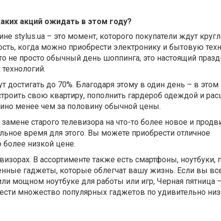
каких акций ожидать в этом году?
не stylus.ua – это момент, которого покупатели ждут кругл
сть, когда можно приобрести электронику и бытовую техн
о не просто обычный день шоппинга, это настоящий празд
технологий.
т достигать до 70%. Благодаря этому в один день – в этом 
строить свою квартиру, пополнить гардероб одеждой и ра
но менее чем за половину обычной цены.
замене старого телевизора на что-то более новое и продв
льное время для этого. Вы можете приобрести отличное
 более низкой цене.
евизорах. В ассортименте также есть смартфоны, ноутбуки,
енные гаджеты, которые облегчат вашу жизнь. Если вы вс
или мощном ноутбуке для работы или игр, Черная пятница 
ести множество популярных гаджетов по удивительно ни