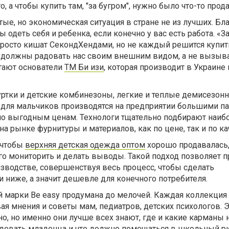
о, а чтобы купить там, "за бугром", нужно было что-то прода
ые, но экономическая ситуация в стране не из лучших. Бла
ы одеть себя и ребенка, если конечно у вас есть работа. «З
просто кишат СекондХендами, но не каждый решится купит
должны радовать нас своим внешним видом, а не вызыв
итают основатели
ТМ Би изи
, которая производит в Украин
уртки и детские комбинезоны, легкие и теплые демисезон
 для мальчиков производятся на предприятии большими па
по выгодным ценам. Технологи тщательно подбирают наиб
 рынке фурнитуры и материалов, как по цене, так и по ка
 чтобы
верхняя детская одежда оптом
хорошо продавалась
го мониторить и делать выводы. Такой подход позволяет 
зводстве, совершенствуя весь процесс, чтобы сделать
 ниже, а значит дешевле для конечного потребителя.
й марки Be easy продумана до мелочей. Каждая коллекция
ая мнения и советы мам, педиатров, детских психологов. 
но, но именно они лучше всех знают, где и какие карманы
 одевать младенца и что должно помещаться в школьный р