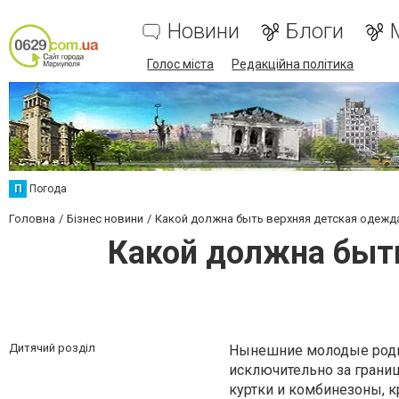
Новини
Блоги
Голос міста
Редакційна політика
П
Погода
Головна
Бізнес новини
Какой должна быть верхняя детская одежд
Какой должна быть
Дитячий розділ
Нынешние молодые родит
исключительно за грани
куртки и комбинезоны, к