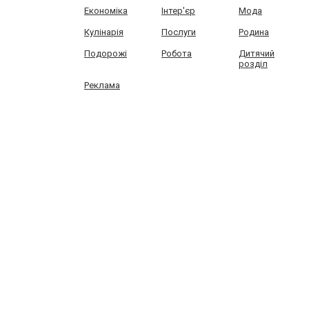
Економіка
Інтер'єр
Мода
Кулінарія
Послуги
Родина
Подорожі
Робота
Дитячий
розділ
Реклама