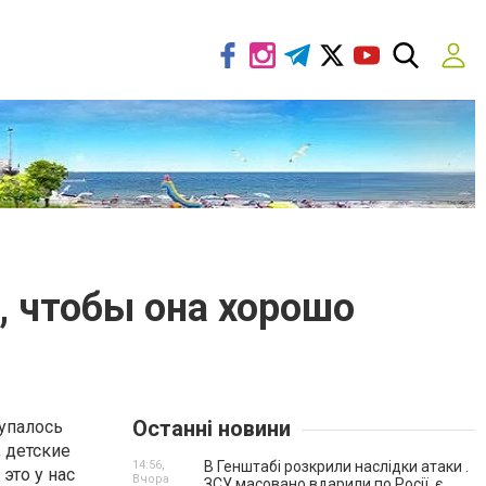
, чтобы она хорошо
Останні новини
упалось
 детские
14:56,
В Генштабі розкрили наслідки атаки .
это у нас
Вчора
ЗСУ масовано вдарили по Росії, є