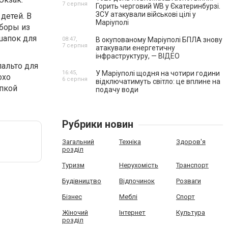
7 серпня
Горить черговий WB у Єкатеринбурзі.
ЗСУ атакували військові цілі у
детей. В
Маріуполі
уборы из
шапок для
08:47,
В окупованому Маріуполі БПЛА знову
7 серпня
атакували енергетичну
інфраструктуру, — ВІДЕО
пальто для
16:45,
У Маріуполі щодня на чотири години
охо
6 серпня
відключатимуть світло: це вплине на
упкой
подачу води
Рубрики новин
Загальний
Техніка
Здоров'я
розділ
Туризм
Нерухомість
Транспорт
Будівництво
Відпочинок
Розваги
Бізнес
Меблі
Спорт
Жіночий
Інтернет
Культура
розділ