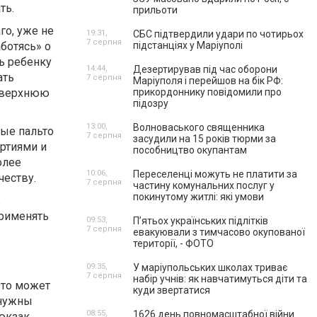
ть.
прильоти
го, уже не
19:31,
СБС підтвердили удари по чотирьох
7 серпня
аботясь» о
підстанціях у Маріуполі
ь ребенку
14:44,
Дезертирував під час оборони
ать
7 серпня
Маріуполя і перейшов на бік РФ:
е верхнюю
прикордоннику повідомили про
підозру
13:00,
Волноваського священника
ные пальто
7 серпня
засудили на 15 років тюрми за
ртиями и
пособництво окупантам
олее
10:06,
Переселенці можуть не платити за
честву.
7 серпня
частину комунальних послуг у
покинутому житлі: які умови
,
применять
09:53,
П’ятьох українських підлітків
7 серпня
евакуювали з тимчасово окупованої
території, - ФОТО
09:35,
У маріупольських школах триває
7 серпня
набір учнів: як навчатимуться діти та
Это может
куди звертатися
 нужны
08:55,
1626 день повномасштабної війни.
юкзак.