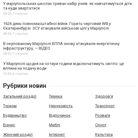
У маріупольських школах триває набір учнів: як навчатимуться діти
та куди звертатися
09:35,
7 серпня
1626 день повномасштабної війни. Горить черговий WB у
Єкатеринбурзі. ЗСУ атакували військові цілі у Маріуполі
08:55,
7 серпня
В окупованому Маріуполі БПЛА знову атакували енергетичну
інфраструктуру, — ВІДЕО
08:47,
7 серпня
У Маріуполі щодня на чотири години відключатимуть світло: це
вплине на подачу води
16:45,
6 серпня
Рубрики новин
Загальний розділ
Техніка
Здоров'я
Туризм
Нерухомість
Транспорт
Будівництво
Відпочинок
Розваги
Бізнес
Меблі
Спорт
Жіночий розділ
Інтернет
Культура