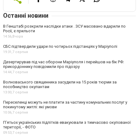
Останні новини
В Генштабі розкрили наслідки атаки . ЗСУ масовано вдарили по
Росії, є прильоти
14:56,
Вчора
СБС підтвердили удари по чотирьох підстанціях у Маріуполі
19:31,
7 серпня
Дезертирував під час оборони Маріуполя і перейшов на бік РФ:
прикордоннику повідомили про підозру
14:44,
7 серпня
Волноваського священника засудили на 15 років тюрми за
пособництво окупантам
13:00,
7 серпня
Переселенці можуть не платити за частину комунальних послуг у
покинутому житлі: які умови
10:06,
7 серпня
П’ятьох українських підлітків евакуювали з тимчасово окупованої
території, - ФОТО
09:53,
7 серпня