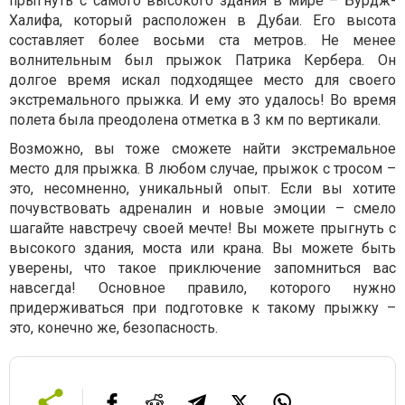
прыгнуть с самого высокого здания в мире – Бурдж-
Халифа, который расположен в Дубаи. Его высота
составляет более восьми ста метров. Не менее
волнительным был прыжок Патрика Кербера. Он
долгое время искал подходящее место для своего
экстремального прыжка. И ему это удалось! Во время
полета была преодолена отметка в 3 км по вертикали.
Возможно, вы тоже сможете найти экстремальное
место для прыжка. В любом случае, прыжок с тросом –
это, несомненно, уникальный опыт. Если вы хотите
почувствовать адреналин и новые эмоции – смело
шагайте навстречу своей мечте! Вы можете прыгнуть с
высокого здания, моста или крана. Вы можете быть
уверены, что такое приключение запомниться вас
навсегда! Основное правило, которого нужно
придерживаться при подготовке к такому прыжку –
это, конечно же, безопасность.