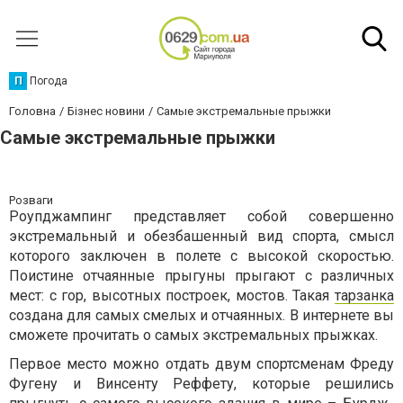
П
Погода
Головна
Бізнес новини
Самые экстремальные прыжки
Самые экстремальные прыжки
Розваги
Роупджампинг представляет собой совершенно
экстремальный и обезбашенный вид спорта, смысл
которого заключен в полете с высокой скоростью.
Поистине отчаянные прыгуны прыгают с различных
мест: с гор, высотных построек, мостов. Такая
тарзанка
создана для самых смелых и отчаянных. В интернете вы
сможете прочитать о самых экстремальных прыжках.
Первое место можно отдать двум спортсменам Фреду
Фугену и Винсенту Реффету, которые решились