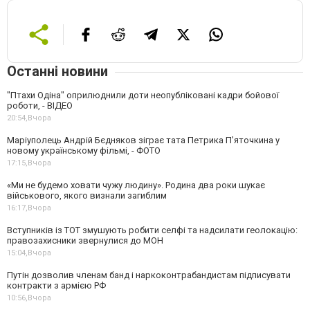
Останні новини
"Птахи Одіна" оприлюднили доти неопубліковані кадри бойової
роботи, - ВІДЕО
20:54,
Вчора
Маріуполець Андрій Бєдняков зіграє тата Петрика П’яточкина у
новому українському фільмі, - ФОТО
17:15,
Вчора
«Ми не будемо ховати чужу людину». Родина два роки шукає
військового, якого визнали загиблим
16:17,
Вчора
Вступників із ТОТ змушують робити селфі та надсилати геолокацію:
правозахисники звернулися до МОН
15:04,
Вчора
Путін дозволив членам банд і наркоконтрабандистам підписувати
контракти з армією РФ
10:56,
Вчора