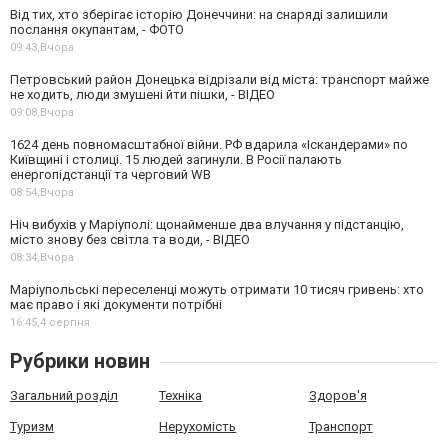
Від тих, хто зберігає історію Донеччини: на снаряді залишили
послання окупантам, - ФОТО
09:43,
Вчора
Петровський район Донецька відрізали від міста: транспорт майже
не ходить, люди змушені йти пішки, - ВІДЕО
09:08,
Вчора
1624 день повномасштабної війни. РФ вдарила «Іскандерами» по
Київщині і столиці. 15 людей загинули. В Росії палають
енергопідстанції та черговий WB
08:54,
Вчора
Ніч вибухів у Маріуполі: щонайменше два влучання у підстанцію,
місто знову без світла та води, - ВІДЕО
08:34,
Вчора
Маріупольські переселенці можуть отримати 10 тисяч гривень: хто
має право і які документи потрібні
16:45,
4 серпня
Рубрики новин
Загальний розділ
Техніка
Здоров'я
Туризм
Нерухомість
Транспорт