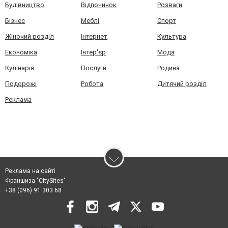
Будівництво
Відпочинок
Розваги
Бізнес
Меблі
Спорт
Жіночий розділ
Інтернет
Культура
Економіка
Інтер'єр
Мода
Кулінарія
Послуги
Родина
Подорожі
Робота
Дитячий розділ
Реклама
Реклама на сайті
Франшиза "CitySites"
+38 (096) 91 303 68