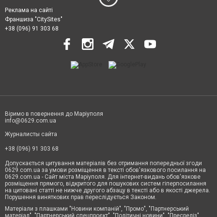
Реклама на сайті
Франшиза "CitySites"
+38 (096) 91 303 68
Віримо в повернення до Маріуполя
info@0629.com.ua
Журналисты сайта
+38 (096) 91 303 68
Допускається цитування матеріалів без отримання попередньої згоди
0629.com.ua за умови розміщення в тексті обов'язкового посилання на
0629.com.ua - Сайт міста Маріуполя. Для інтернет-видань обов'язкове
розміщення прямого, відкритого для пошукових систем гіперпосилання
на цитовані статті не нижче другого абзацу в тексті або в якості джерела.
Порушення виняткових прав переслідується Законом.
Матеріали з плашками "Новини компаній", "Промо", "Партнерський
матеріал", "Партнерський спецпроєкт", "Політичні новини", "Пресреліз",