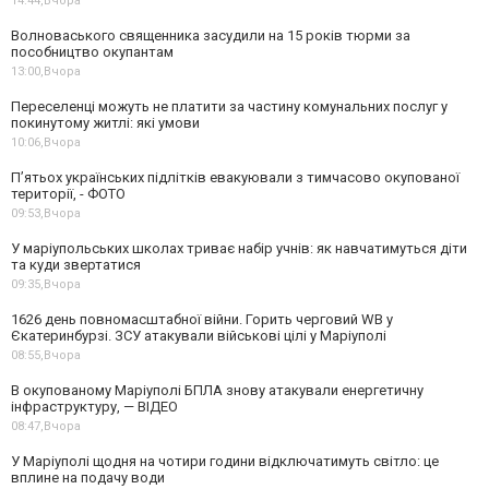
14:44,
Вчора
Волноваського священника засудили на 15 років тюрми за
пособництво окупантам
13:00,
Вчора
Переселенці можуть не платити за частину комунальних послуг у
покинутому житлі: які умови
10:06,
Вчора
П’ятьох українських підлітків евакуювали з тимчасово окупованої
території, - ФОТО
09:53,
Вчора
У маріупольських школах триває набір учнів: як навчатимуться діти
та куди звертатися
09:35,
Вчора
1626 день повномасштабної війни. Горить черговий WB у
Єкатеринбурзі. ЗСУ атакували військові цілі у Маріуполі
08:55,
Вчора
В окупованому Маріуполі БПЛА знову атакували енергетичну
інфраструктуру, — ВІДЕО
08:47,
Вчора
У Маріуполі щодня на чотири години відключатимуть світло: це
вплине на подачу води