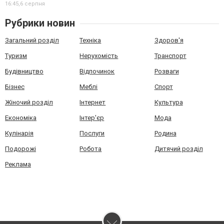
16:45,
6 серпня
Рубрики новин
Загальний розділ
Техніка
Здоров'я
Туризм
Нерухомість
Транспорт
Будівництво
Відпочинок
Розваги
Бізнес
Меблі
Спорт
Жіночий розділ
Інтернет
Культура
Економіка
Інтер'єр
Мода
Кулінарія
Послуги
Родина
Подорожі
Робота
Дитячий розділ
Реклама