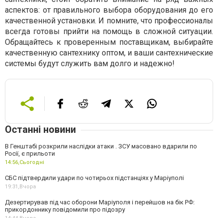
аспектов: от правильного выбора оборудования до его
качественной установки. И помните, что профессионалы
всегда готовы прийти на помощь в сложной ситуации.
Обращайтесь к проверенным поставщикам, выбирайте
качественную сантехнику оптом, и ваши сантехнические
системы будут служить вам долго и надежно!
Останні новини
В Генштабі розкрили наслідки атаки . ЗСУ масовано вдарили по
Росії, є прильоти
14:56,
Сьогодні
СБС підтвердили удари по чотирьох підстанціях у Маріуполі
19:31,
Вчора
Дезертирував під час оборони Маріуполя і перейшов на бік РФ:
прикордоннику повідомили про підозру