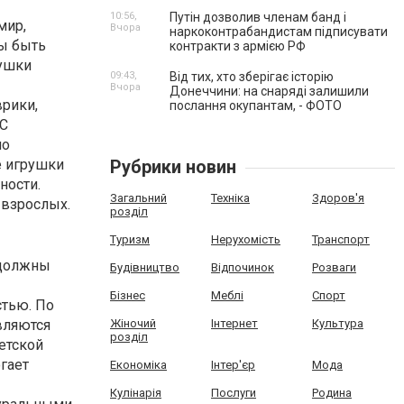
10:56,
Путін дозволив членам банд і
мир,
Вчора
наркоконтрабандистам підписувати
ы быть
контракти з армією РФ
рушки
09:43,
Від тих, хто зберігає історію
Вчора
Донеччини: на снаряді залишили
рики,
послання окупантам, - ФОТО
 С
но
е игрушки
Рубрики новин
ности.
Загальний
Техніка
Здоров'я
 взрослых.
розділ
Туризм
Нерухомість
Транспорт
 должны
Будівництво
Відпочинок
Розваги
Бізнес
Меблі
Спорт
стью. По
вляются
Жіночий
Інтернет
Культура
розділ
етской
гает
Економіка
Інтер'єр
Мода
Кулінарія
Послуги
Родина