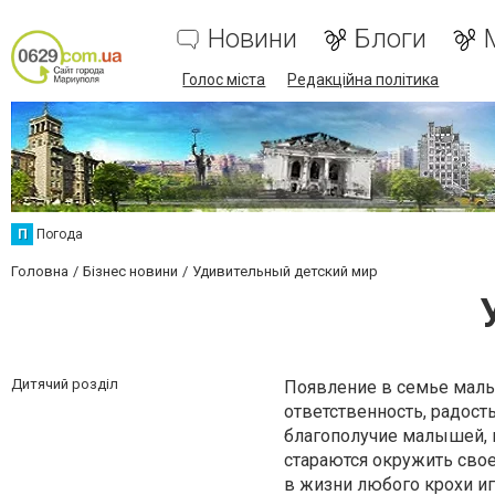
Новини
Блоги
Голос міста
Редакційна політика
П
Погода
Головна
Бізнес новини
Удивительный детский мир
Дитячий розділ
Появление в семье малыш
ответственность, радость
благополучие малышей, к
стараются окружить свое
в жизни любого крохи иг