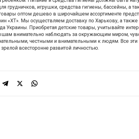
а ребенком. Питание и средства гигиены должны быть на
ля грудничков, игрушки, средства гигиены, бассейны, а та
товары оптом дешево в широчайшем ассортименте предст
зин «ХТ». Мы осуществляем доставку по Харькову, а также 
да Украины. Приобретая детские товары, учитывайте инте
лышам внимательно наблюдать за окружающим миром, чув
нательными, честными и внимательными к людям. Все эти 
 зрелой всесторонне развитой личностью.