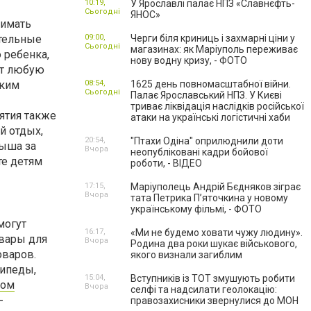
10:19,
У Ярославлі палає НПЗ «Славнєфть-
Сьогодні
ЯНОС»
нимать
ительные
09:00,
Черги біля криниць і захмарні ціни у
Сьогодні
магазинах: як Маріуполь переживає
 ребенка,
нову водну кризу, - ФОТО
ет любую
аким
08:54,
1625 день повномасштабної війни.
Сьогодні
Палає Ярославський НПЗ. У Києві
триває ліквідація наслідків російської
ятия также
атаки на українські логістичні хаби
й отдых,
20:54,
"Птахи Одіна" оприлюднили доти
лыша за
Вчора
неопубліковані кадри бойової
те детям
роботи, - ВІДЕО
17:15,
Маріуполець Андрій Бєдняков зіграє
Вчора
тата Петрика П’яточкина у новому
українському фільмі, - ФОТО
могут
16:17,
«Ми не будемо ховати чужу людину».
вары для
Вчора
Родина два роки шукає військового,
оваров.
якого визнали загиблим
сипеды,
15:04,
Вступників із ТОТ змушують робити
том
Вчора
селфі та надсилати геолокацію:
-
правозахисники звернулися до МОН