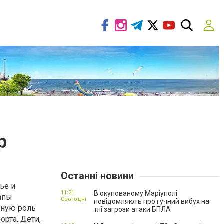
р
Останні новини
ье и
11:21,
В окупованому Маріуполі
папы
Сьогодні
повідомляють про гучний вибух на
мную роль
тлі загрози атаки БПЛА
орта. Дети,