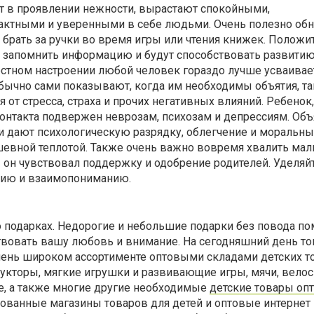
т в проявлении нежности, вырастают спокойными,
ктными и уверенными в себе людьми. Очень полезно об
е, брать за ручки во время игры или чтения книжек. Полож
 запомнить информацию и будут способствовать развитию
остном настроении любой человек гораздо лучше усваива
чно сами показывают, когда им необходимы объятия, т
 от стресса, страха и прочих негативных влияний. Ребенок,
онтакта подвержен неврозам, психозам и депрессиям. Объ
и дают психологическую разрядку, облегчение и моральны
шевной теплотой. Также очень важно вовремя хвалить ма
 он чувствовал поддержку и одобрение родителей. Уделяй
ерию и взаимопониманию.
 подарках. Недорогие и небольшие подарки без повода по
овать вашу любовь и внимание. На сегодняшний день то
чень широком ассортименте оптовыми складами детских т
рукторы, мягкие игрушки и развивающие игры, мячи, вело
ие, а также многие другие необходимые
детские товары оп
ованные магазины товаров для детей и оптовые интернет 