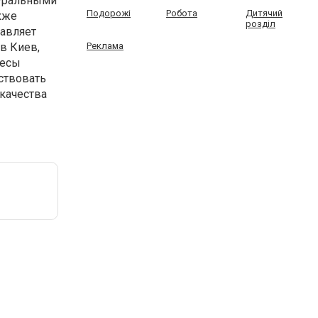
туральными
Подорожі
Робота
Дитячий
кже
розділ
авляет
в Киев,
Реклама
ресы
ствовать
качества