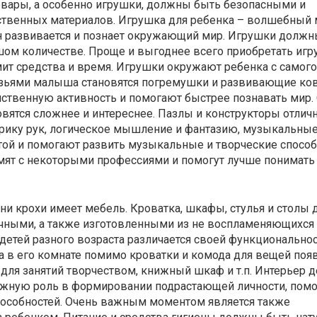
товары, а особенно игрушки, должны быть безопасными и
ественных материалов. Игрушка для ребенка – волшебный 
н развивается и познает окружающий мир. Игрушки должн
ом количестве. Проще и выгоднее всего приобретать иг
омит средства и время. Игрушки окружают ребенка с самого
зьями малыша становятся погремушки и развивающие ков
ственную активность и помогают быстрее познавать мир.
вятся сложнее и интереснее. Пазлы и конструкторы отлич
ику рук, логическое мышление и фантазию, музыкальны
той и помогают развить музыкальные и творческие способ
ят с некоторыми профессиями и помогут лучше понимать
ни крохи имеет мебель. Кроватка, шкафы, стулья и столы
чными, а также изготовленными из не воспламеняющихся
детей разного возраста различается своей функционально
а в его комнате помимо кроватки и комода для вещей поя
 для занятий творчеством, книжный шкаф и т.п. Интерьер д
ажную роль в формировании подрастающей личности, помо
пособностей. Очень важным моментом является также