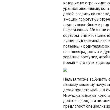
которых не ограничиваю
уравновешенными, конта
детей, гладить по голов
эмоции помогут быстрее
ведь в спокойном и рад
информацию. Малыши обы
образом, они избавляются
лишенный тактильного к
полезны и родителям: он
наполняя радостью и ду
хорошие поступки, чтобы
время – это путь к дов
Нельзя также забывать о
вашему малышу почувств
детей представлены в о
Игрушки, книжки, конст
детская одежда и питан
предлагают специализир