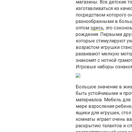
магазины. Все детские 
изготавливаться из кач
посредством которого о
разнообразными в больш
оптом
здесь
, это сэкон
рождения. Первыми дру
которые стимулируют ум
возрастом игрушки стано
развивают мелкую мотор
знакомят с нотной грамо
Игровые наборы ознаком
Большое значение в жиз
быть устойчивыми и про
материалов. Мебель для 
мере взросления ребенк
ящики для игрушек, стол
комнаты играет очень в
раскрытию талантов и с