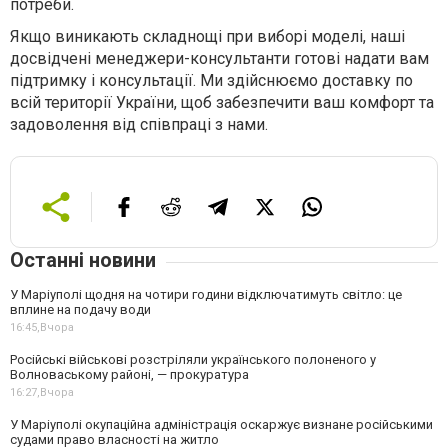
потреби.
Якщо виникають складнощі при виборі моделі, наші
досвідчені менеджери-консультанти готові надати вам
підтримку і консультації. Ми здійснюємо доставку по
всій території України, щоб забезпечити ваш комфорт та
задоволення від співпраці з нами.
Останні новини
У Маріуполі щодня на чотири години відключатимуть світло: це
вплине на подачу води
16:45,
Вчора
Російські військові розстріляли українського полоненого у
Волноваському районі, — прокуратура
16:27,
Вчора
У Маріуполі окупаційна адміністрація оскаржує визнане російськими
судами право власності на житло