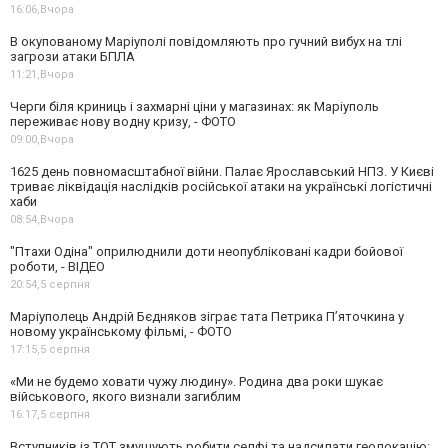
16:06,
Вчора
В окупованому Маріуполі повідомляють про гучний вибух на тлі
загрози атаки БПЛА
11:21,
Вчора
Черги біля криниць і захмарні ціни у магазинах: як Маріуполь
переживає нову водну кризу, - ФОТО
09:00,
Вчора
1625 день повномасштабної війни. Палає Ярославський НПЗ. У Києві
триває ліквідація наслідків російської атаки на українські логістичні
хаби
08:54,
Вчора
"Птахи Одіна" оприлюднили доти неопубліковані кадри бойової
роботи, - ВІДЕО
20:54,
5 серпня
Маріуполець Андрій Бєдняков зіграє тата Петрика П’яточкина у
новому українському фільмі, - ФОТО
17:15,
5 серпня
«Ми не будемо ховати чужу людину». Родина два роки шукає
військового, якого визнали загиблим
16:17,
5 серпня
Вступників із ТОТ змушують робити селфі та надсилати геолокацію: