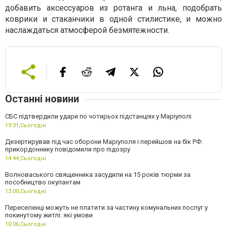
добавить аксессуаров из ротанга и льна, подобрать
коврики и стаканчики в одной стилистике, и можно
наслаждаться атмосферой безмятежности.
Останні новини
СБС підтвердили удари по чотирьох підстанціях у Маріуполі
19:31,
Сьогодні
Дезертирував під час оборони Маріуполя і перейшов на бік РФ:
прикордоннику повідомили про підозру
14:44,
Сьогодні
Волноваського священника засудили на 15 років тюрми за
пособництво окупантам
13:00,
Сьогодні
Переселенці можуть не платити за частину комунальних послуг у
покинутому житлі: які умови
10:06,
Сьогодні