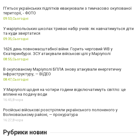
П’ятьох українських підлітків евакуювали з тимчасово окупованої
території, - ФОТО
09:53,
Сьогодні
У маріупольських школах триває набір учнів: як навчатимуться діти
та куди звертатися
09:35,
Сьогодні
1626 день повномасштабної війни. Горить черговий WB у
Єкатеринбурзі. ЗСУ атакували військові цілі у Маріуполі
08:55,
Сьогодні
В окупованому Маріуполі БПЛА знову атакували енергетичну
інфраструктуру, — ВІДЕО
08:47,
Сьогодні
У Маріуполі щодня на чотири години відключатимуть світло: це
вплине на подачу води
16:45,
Вчора
Російські військові розстріляли українського полоненого у
Волноваському районі, — прокуратура
16:27,
Вчора
Рубрики новин