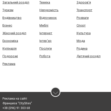
Загальний розділ
Техніка
Здоров'я
Туризм
Нерухомість
Транспорт
Будівництво
Відпочинок
Розваги
Бізнес
Меблі
Спорт
Жіночий розділ
Інтернет
Культура
Економіка
Інтер'єр
Мода
Кулінарія
Послуги
Родина
Подорожі
Робота
Дитячий розділ
Реклама
Реклама на сайті
Франшиза "CitySites"
+38 (096) 91 303 68