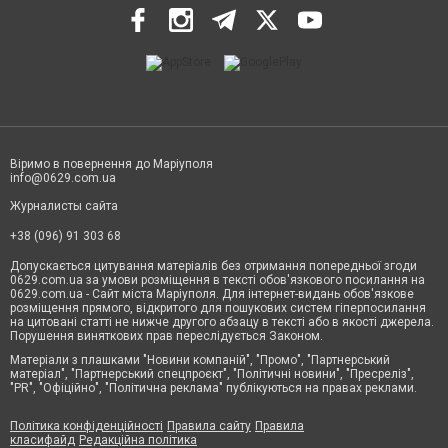
Віримо в повернення до Маріуполя
info@0629.com.ua
Журналисты сайта
+38 (096) 91 303 68
Допускається цитування матеріалів без отримання попередньої згоди
0629.com.ua за умови розміщення в тексті обов'язкового посилання на
0629.com.ua - Сайт міста Маріуполя. Для інтернет-видань обов'язкове
розміщення прямого, відкритого для пошукових систем гіперпосилання
на цитовані статті не нижче другого абзацу в тексті або в якості джерела.
Порушення виняткових прав переслідується Законом.
Матеріали з плашками "Новини компаній", "Промо", "Партнерський
матеріал", "Партнерський спецпроєкт", "Політичні новини", "Пресреліз",
"PR", "Офіційно", "Політична реклама" публікуються на правах реклами.
Політика конфіденційності
Правила сайту
Правила
класифайд
Редакційна політика