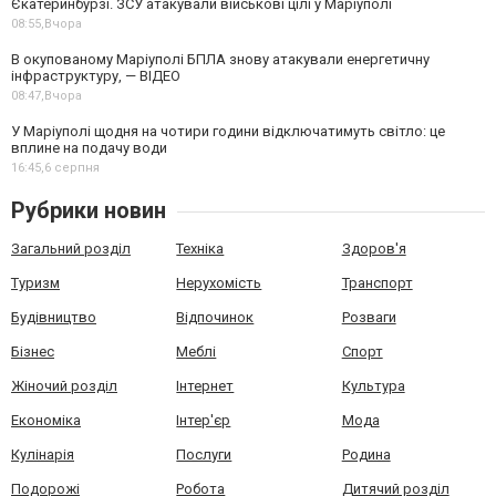
Єкатеринбурзі. ЗСУ атакували військові цілі у Маріуполі
08:55,
Вчора
В окупованому Маріуполі БПЛА знову атакували енергетичну
інфраструктуру, — ВІДЕО
08:47,
Вчора
У Маріуполі щодня на чотири години відключатимуть світло: це
вплине на подачу води
16:45,
6 серпня
Рубрики новин
Загальний розділ
Техніка
Здоров'я
Туризм
Нерухомість
Транспорт
Будівництво
Відпочинок
Розваги
Бізнес
Меблі
Спорт
Жіночий розділ
Інтернет
Культура
Економіка
Інтер'єр
Мода
Кулінарія
Послуги
Родина
Подорожі
Робота
Дитячий розділ