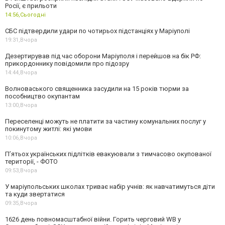
Росії, є прильоти
14:56,
Сьогодні
СБС підтвердили удари по чотирьох підстанціях у Маріуполі
19:31,
Вчора
Дезертирував під час оборони Маріуполя і перейшов на бік РФ:
прикордоннику повідомили про підозру
14:44,
Вчора
Волноваського священника засудили на 15 років тюрми за
пособництво окупантам
13:00,
Вчора
Переселенці можуть не платити за частину комунальних послуг у
покинутому житлі: які умови
10:06,
Вчора
П’ятьох українських підлітків евакуювали з тимчасово окупованої
території, - ФОТО
09:53,
Вчора
У маріупольських школах триває набір учнів: як навчатимуться діти
та куди звертатися
09:35,
Вчора
1626 день повномасштабної війни. Горить черговий WB у