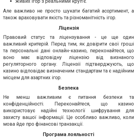
живих ігор з реальними круп'є.
Але важливо не просто шукати багатий асортимент, а
також враховувати якість та різноманітність ігор.
Ліцензія
Правовий статус та ліцензування - це ще один
важливий критерій. Перед тим, як довірити свої гроші
та персональні дані онлайн-казино, переконайтеся, що
воно має відповідну ліцензію від визнаного
регуляторного органу. Ліцензії підтверджують, що
казино відповідає визначеним стандартам та є надійним
місцем для азартних ігор.
Безпека
Не менш важливим є питання безпеки та
конфіденційності. Переконайтеся, що казино
використовує надійні технології шифрування для
захисту вашої інформації. Це особливо важливо, коли
мова йде про фінансові транзакції.
Програма лояльності