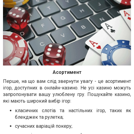
Асортимент
Перше, на що вам слід звернути увагу - це асортимент
ігор, доступних в онлайн-казино. Не усі казино можуть
запропонувати вашу улюблену гру. Пошукайте казино,
які мають широкий вибір ігор:
класичних слотів та настільних ігор, таких як
блекджек та рулетка;
сучасних варіацій покеру;