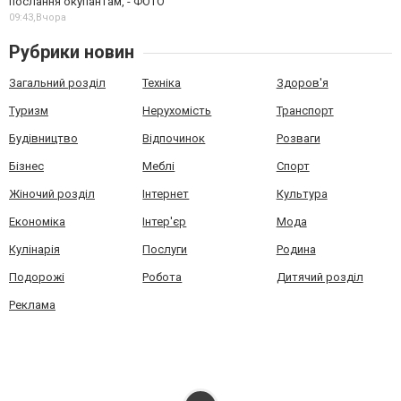
послання окупантам, - ФОТО
09:43,
Вчора
Рубрики новин
Загальний розділ
Техніка
Здоров'я
Туризм
Нерухомість
Транспорт
Будівництво
Відпочинок
Розваги
Бізнес
Меблі
Спорт
Жіночий розділ
Інтернет
Культура
Економіка
Інтер'єр
Мода
Кулінарія
Послуги
Родина
Подорожі
Робота
Дитячий розділ
Реклама