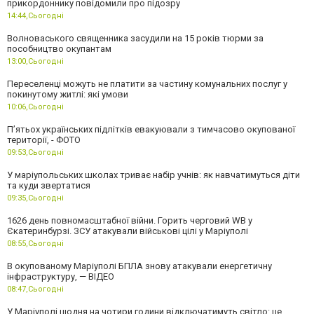
прикордоннику повідомили про підозру
14:44,
Сьогодні
Волноваського священника засудили на 15 років тюрми за
пособництво окупантам
13:00,
Сьогодні
Переселенці можуть не платити за частину комунальних послуг у
покинутому житлі: які умови
10:06,
Сьогодні
П’ятьох українських підлітків евакуювали з тимчасово окупованої
території, - ФОТО
09:53,
Сьогодні
У маріупольських школах триває набір учнів: як навчатимуться діти
та куди звертатися
09:35,
Сьогодні
1626 день повномасштабної війни. Горить черговий WB у
Єкатеринбурзі. ЗСУ атакували військові цілі у Маріуполі
08:55,
Сьогодні
В окупованому Маріуполі БПЛА знову атакували енергетичну
інфраструктуру, — ВІДЕО
08:47,
Сьогодні
У Маріуполі щодня на чотири години відключатимуть світло: це