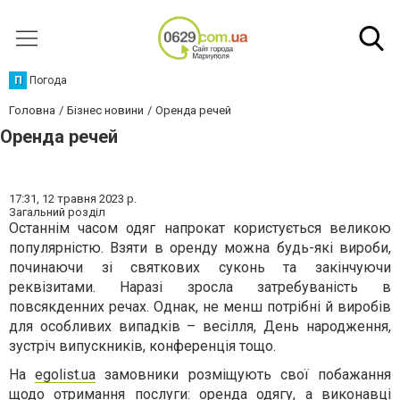
П
Погода
Головна
Бізнес новини
Оренда речей
Оренда речей
17:31,
12 травня 2023 р.
Загальний розділ
Останнім часом одяг напрокат користується великою
популярністю. Взяти в оренду можна будь-які вироби,
починаючи зі святкових суконь та закінчуючи
реквізитами. Наразі зросла затребуваність в
повсякденних речах. Однак, не менш потрібні й виробів
для особливих випадків – весілля, День народження,
зустріч випускників, конференція тощо.
На
egolist.ua
замовники розміщують свої побажання
щодо отримання послуги:
оренда одягу
, а виконавці