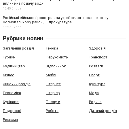
вплине на подачу води
16:45,
Вчора
Російські військові розстріляли українського полоненого у
Волноваському районі, — прокуратура
16:27,
Вчора
Рубрики новин
Загальний розділ
Техніка
Здоров'я
Туризм
Нерухомість
Транспорт
Будівництво
Відпочинок
Розваги
Бізнес
Меблі
Спорт
Жіночий розділ
Інтернет
Культура
Економіка
Інтер'єр
Мода
Кулінарія
Послуги
Родина
Подорожі
Робота
Дитячий розділ
Реклама