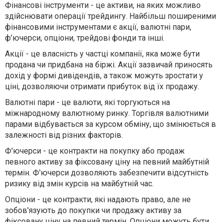
Фінансові інструменти - це активи, на яких можливо
здійснювати операції трейдингу. Найбільш поширеними
фінансовими інструментами є акції, валютні пари,
ф’ючерси, опціони, трейдові фонди та інші.
Акції - це власність у частці компанії, яка може бути
продана чи придбана на біржі. Акції зазвичай приносять
дохід у формі дивідендів, а також можуть зростати у
ціні, дозволяючи отримати прибуток від їх продажу.
Валютні пари - це валюти, які торгуються на
міжнародному валютному ринку. Торгівля валютними
парами відбувається за курсом обміну, що змінюється в
залежності від різних факторів.
Ф'ючерси - це контракти на покупку або продаж
певного активу за фіксовану ціну на певний майбутній
термін. Ф'ючерси дозволяють забезпечити відсутність
ризику від змін курсів на майбутній час.
Опціони - це контракти, які надають право, але не
зобов'язують до покупки чи продажу активу за
фіксовану ціну на певний термін. Опціони можуть бути