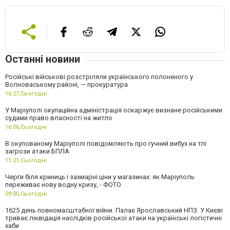
Останні новини
Російські військові розстріляли українського полоненого у
Волноваському районі, — прокуратура
16:27,
Сьогодні
У Маріуполі окупаційна адміністрація оскаржує визнане російськими
судами право власності на житло
16:06,
Сьогодні
В окупованому Маріуполі повідомляють про гучний вибух на тлі
загрози атаки БПЛА
11:21,
Сьогодні
Черги біля криниць і захмарні ціни у магазинах: як Маріуполь
переживає нову водну кризу, - ФОТО
09:00,
Сьогодні
1625 день повномасштабної війни. Палає Ярославський НПЗ. У Києві
триває ліквідація наслідків російської атаки на українські логістичні
хаби