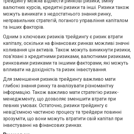
трейдингу можна віднести ринкові ризики, зміну
валютних курсів, кредитні ризики та інші. Ризики також
можуть виникати з недостатнього знання ринку,
неправильних стратегій, поганого управління капіталом
та інших факторів.
Одним з ключових ризиків трейдингу є ризик втрати
капіталу, оскільки на фінансових ринках можливі значні
коливання цін активів. Також можуть виникнути ризики,
пов'язані з кредитними ризиками, валютними ризиками,
ринковими ризиками та іншими факторами, які можуть
впливати на дохідність та ризик інвестування.
Для зменшення ризиків трейдингу важливо мати
глибокі знання ринку та аналізувати різноманітну
інформацію. Також важливо мати стратегію ризик-
менеджменту, що дозволяє зменшити втрати при
певних умовах. Остаточно, ризики трейдингу є
невід'ємною частиною процесу та трейдери повинні
зрозуміти, що вони можуть втратити свій капітал при
інвестуванні на фінансових ринках.