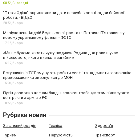
08:54,
Сьогодні
"Птахи Одіна" оприлюднили доти неопубліковані кадри бойової
роботи, - ВІДЕО
20:54,
Вчора
Маріуполець Андрій Бєдняков зіграє тата Петрика П’яточкина у
новому українському фільмі, - ФОТО
17:15,
Вчора
«Ми не будемо ховати чужу людину». Родина два роки шукає
військового, якого визнали загиблим
16:17,
Вчора
Вступників із ТОТ змушують робити селфі та надсилати геолокацію:
правозахисники звернулися до МОН
15:04,
Вчора
Путін дозволив членам банд і наркоконтрабандистам підписувати
контракти з армією РФ
10:56,
Вчора
Рубрики новин
Загальний розділ
Техніка
Здоров'я
Туризм
Нерухомість
Транспорт