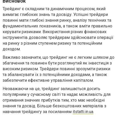
Висновок
Трейдинг є складним та динамічним процесом, який
вимагає глибоких знань та досвіду. Успішні трейдери
повинні мати глибокі знання ринку, аналізу технічних та
фундаментальних показників, а також вміти правильно
керувати ризиками. Використання різних фінансових
інструментів дозволяє трейдерам здійснювати операції
на ринку з різним ступенем ризику та потенційним
доходом.
Важливо зазначити, що трейдинг не є легким шляхом до
збагачення та повинен бути розглянутий як інвестиція з
високим ризиком. Трейдери повинні зрозуміти ризики
та збалансувати їх з потенційними доходами, а також
забезпечити ефективне управління капіталом.
Незважаючи на це, трейдинг залишається досить
популярним у сучасному світі та надає можливість для
отримання значних прибутків тим, хто має необхідні
знання та досвід. Більше безкоштовних матеріалів з
навчання трейдингу за посиланням
itstatti.in.ua
.