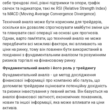
себе трендові лінії, рівні підтримки та опори, графік
свічок та індикатори, такі як RSI (Relative Strength Index)
та MACD (Moving Average Convergence Divergence).
Технічний аналіз може бути корисним для трейдерів,
оскільки він дозволяє спрогнозувати майбутні зміни цін
та планувати свої операції на основі цих прогнозів.
Однак, варто пам'ятати, що технічний аналіз не може
передбачити всі можливі фактори, які впливають на
ціни на ринку, тому він повинен бути використаний в
поєднанні з фундаментальним аналізом та розумінням
ризиків торгівлі на фінансовому ринку.
Фундаментальний аналіз і його роль у трейдингу
Фундаментальний аналіз - це метод дослідження
фінансової інформації про компанію або галузь, що
допомагає трейдерам оцінювати потенційну дохідність
та ризики інвестування у певний актив. Він базується на
аналізі фінансової звітності, економічних показників,
новин та іншої інформації, яка може впливати на ціни
активів.