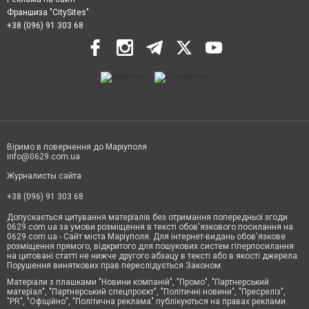
Франшиза "CitySites"
+38 (096) 91 303 68
Віримо в повернення до Маріуполя
info@0629.com.ua
Журналисты сайта
+38 (096) 91 303 68
Допускається цитування матеріалів без отримання попередньої згоди
0629.com.ua за умови розміщення в тексті обов'язкового посилання на
0629.com.ua - Сайт міста Маріуполя. Для інтернет-видань обов'язкове
розміщення прямого, відкритого для пошукових систем гіперпосилання
на цитовані статті не нижче другого абзацу в тексті або в якості джерела.
Порушення виняткових прав переслідується Законом.
Матеріали з плашками "Новини компаній", "Промо", "Партнерський
матеріал", "Партнерський спецпроєкт", "Політичні новини", "Пресреліз",
"PR", "Офіційно", "Політична реклама" публікуються на правах реклами.