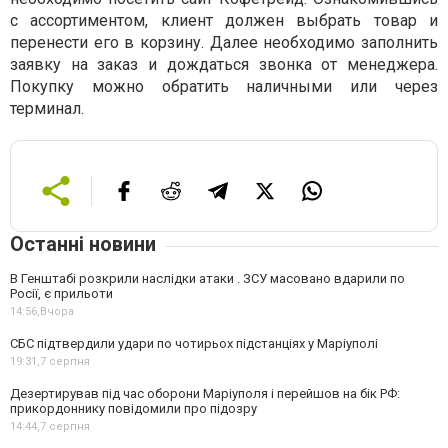
с ассортиментом, клиент должен выбрать товар и
перенести его в корзину. Далее необходимо заполнить
заявку на заказ и дождаться звонка от менеджера.
Покупку можно обратить наличными или через
терминал.
Останні новини
В Генштабі розкрили наслідки атаки . ЗСУ масовано вдарили по
Росії, є прильоти
14:56,
Вчора
СБС підтвердили удари по чотирьох підстанціях у Маріуполі
19:31,
7 серпня
Дезертирував під час оборони Маріуполя і перейшов на бік РФ:
прикордоннику повідомили про підозру
14:44,
7 серпня