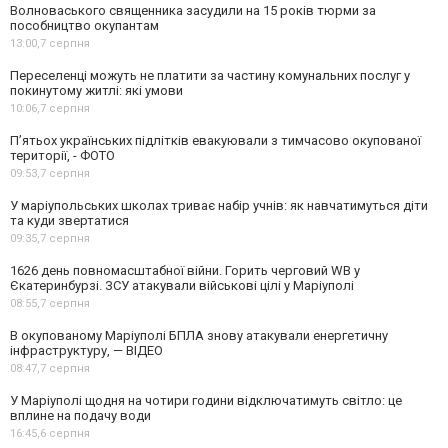
Волноваського священника засудили на 15 років тюрми за
пособництво окупантам
13:00,
7 серпня
Переселенці можуть не платити за частину комунальних послуг у
покинутому житлі: які умови
10:06,
7 серпня
П’ятьох українських підлітків евакуювали з тимчасово окупованої
території, - ФОТО
09:53,
7 серпня
У маріупольських школах триває набір учнів: як навчатимуться діти
та куди звертатися
09:35,
7 серпня
1626 день повномасштабної війни. Горить черговий WB у
Єкатеринбурзі. ЗСУ атакували військові цілі у Маріуполі
08:55,
7 серпня
В окупованому Маріуполі БПЛА знову атакували енергетичну
інфраструктуру, — ВІДЕО
08:47,
7 серпня
У Маріуполі щодня на чотири години відключатимуть світло: це
вплине на подачу води
16:45,
6 серпня