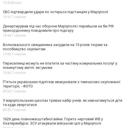
14:56,
Вчора
СБС підтвердили удари по чотирьох підстанціях у Маріуполі
19:31,
7 серпня
Дезертирував під час оборони Маріуполя і перейшов на бік РФ:
прикордоннику повідомили про підозру
14:44,
7 серпня
Волноваського священника засудили на 15 років тюрми за
пособництво окупантам
13:00,
7 серпня
Переселенці можуть не платити за частину комунальних послуг у
покинутому житлі: які умови
10:06,
7 серпня
П’ятьох українських підлітків евакуювали з тимчасово окупованої
території, - ФОТО
09:53,
7 серпня
У маріупольських школах триває набір учнів: як навчатимуться діти
та куди звертатися
09:35,
7 серпня
1626 день повномасштабної війни. Горить черговий WB у
Єкатеринбурзі. ЗСУ атакували військові цілі у Маріуполі