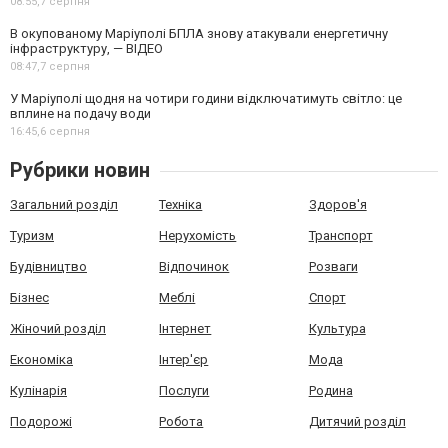
08:55,
7 серпня
В окупованому Маріуполі БПЛА знову атакували енергетичну
інфраструктуру, — ВІДЕО
08:47,
7 серпня
У Маріуполі щодня на чотири години відключатимуть світло: це
вплине на подачу води
16:45,
6 серпня
Рубрики новин
Загальний розділ
Техніка
Здоров'я
Туризм
Нерухомість
Транспорт
Будівництво
Відпочинок
Розваги
Бізнес
Меблі
Спорт
Жіночий розділ
Інтернет
Культура
Економіка
Інтер'єр
Мода
Кулінарія
Послуги
Родина
Подорожі
Робота
Дитячий розділ