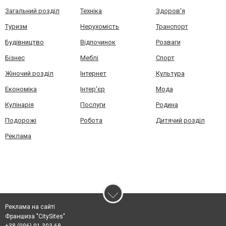
Загальний розділ
Техніка
Здоров'я
Туризм
Нерухомість
Транспорт
Будівництво
Відпочинок
Розваги
Бізнес
Меблі
Спорт
Жіночий розділ
Інтернет
Культура
Економіка
Інтер'єр
Мода
Кулінарія
Послуги
Родина
Подорожі
Робота
Дитячий розділ
Реклама
Реклама на сайті
Франшиза "CitySites"