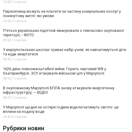
13:00,
7 серпня
Переселенці можуть не платити за частину комунальних послуг у
покинутому житлі: які умови
10:06,
7 серпня
П’ятьох українських підлітків евакуювали з тимчасово окупованої
території, - ФОТО
09:53,
7 серпня
У маріупольських школах триває набір учнів: як навчатимуться діти
та куди звертатися
09:35,
7 серпня
1626 день повномасштабної війни. Горить черговий WB у
Єкатеринбурзі. ЗСУ атакували військові цілі у Маріуполі
08:55,
7 серпня
В окупованому Маріуполі БПЛА знову атакували енергетичну
інфраструктуру, — ВІДЕО
08:47,
7 серпня
У Маріуполі щодня на чотири години відключатимуть світло: це
вплине на подачу води
16:45,
6 серпня
Рубрики новин