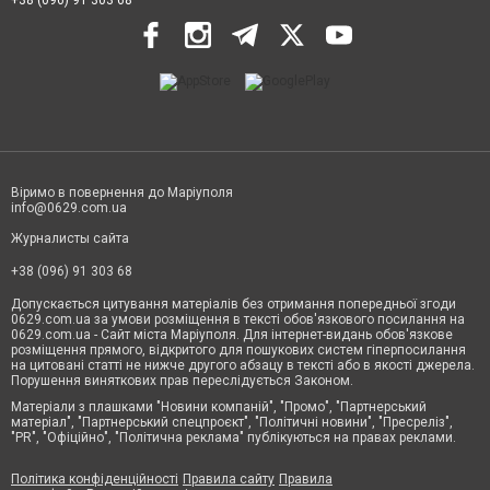
+38 (096) 91 303 68
Віримо в повернення до Маріуполя
info@0629.com.ua
Журналисты сайта
+38 (096) 91 303 68
Допускається цитування матеріалів без отримання попередньої згоди
0629.com.ua за умови розміщення в тексті обов'язкового посилання на
0629.com.ua - Сайт міста Маріуполя. Для інтернет-видань обов'язкове
розміщення прямого, відкритого для пошукових систем гіперпосилання
на цитовані статті не нижче другого абзацу в тексті або в якості джерела.
Порушення виняткових прав переслідується Законом.
Матеріали з плашками "Новини компаній", "Промо", "Партнерський
матеріал", "Партнерський спецпроєкт", "Політичні новини", "Пресреліз",
"PR", "Офіційно", "Політична реклама" публікуються на правах реклами.
Політика конфіденційності
Правила сайту
Правила