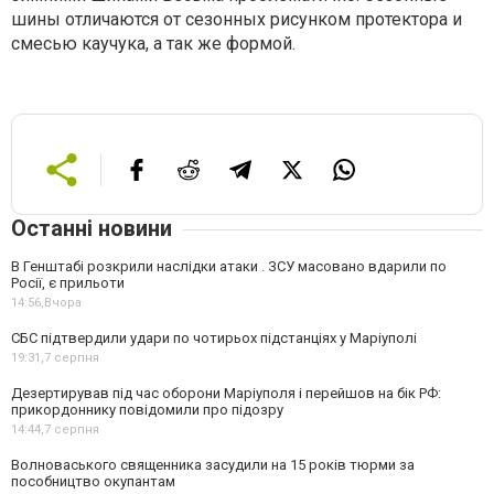
шины отличаются от сезонных рисунком протектора и
смесью каучука, а так же формой.
Останні новини
В Генштабі розкрили наслідки атаки . ЗСУ масовано вдарили по
Росії, є прильоти
14:56,
Вчора
СБС підтвердили удари по чотирьох підстанціях у Маріуполі
19:31,
7 серпня
Дезертирував під час оборони Маріуполя і перейшов на бік РФ:
прикордоннику повідомили про підозру
14:44,
7 серпня
Волноваського священника засудили на 15 років тюрми за
пособництво окупантам