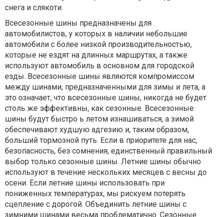
снега и слякоти.
Всесезонные шины предназначены для
автомобилистов, у которых в наличии небольшие
автомобили с более низкой производительностью,
которые не ездят на длинных маршрутах, а также
используют автомобиль в основном для городской
езды. Всесезонные шины являются компромиссом
между шинами, предназначенными для зимы и лета, а
это означает, что всесезонные шины, никогда не будет
столь же эффективны, как сезонные. Всесезонные
шины будут быстро ь летом изнашиваться, а зимой
обеспечивают худшую адгезию и, таким образом,
больший тормозной путь. Если в приоритете для нас,
безопасность, без сомнения, единственный правильный
выбор только сезонные шины. Летние шины обычно
используют в течение нескольких месяцев с весны до
осени. Если летние шины использовать при
пониженных температурах, мы рискуем потерять
сцепление с дорогой. Объединить летние шины с
зимними шинами весьма проблематично. Сезонные