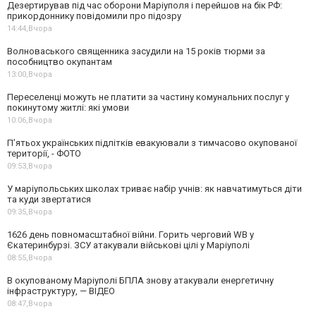
Дезертирував під час оборони Маріуполя і перейшов на бік РФ:
прикордоннику повідомили про підозру
14:44,
Вчора
Волноваського священника засудили на 15 років тюрми за
пособництво окупантам
13:00,
Вчора
Переселенці можуть не платити за частину комунальних послуг у
покинутому житлі: які умови
10:06,
Вчора
П’ятьох українських підлітків евакуювали з тимчасово окупованої
території, - ФОТО
09:53,
Вчора
У маріупольських школах триває набір учнів: як навчатимуться діти
та куди звертатися
09:35,
Вчора
1626 день повномасштабної війни. Горить черговий WB у
Єкатеринбурзі. ЗСУ атакували військові цілі у Маріуполі
08:55,
Вчора
В окупованому Маріуполі БПЛА знову атакували енергетичну
інфраструктуру, — ВІДЕО
08:47,
Вчора