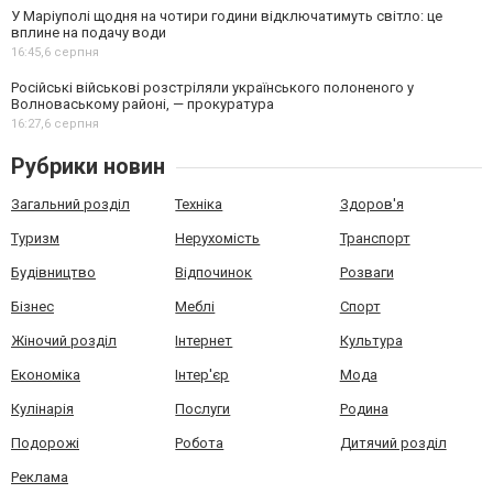
У Маріуполі щодня на чотири години відключатимуть світло: це
вплине на подачу води
16:45,
6 серпня
Російські військові розстріляли українського полоненого у
Волноваському районі, — прокуратура
16:27,
6 серпня
Рубрики новин
Загальний розділ
Техніка
Здоров'я
Туризм
Нерухомість
Транспорт
Будівництво
Відпочинок
Розваги
Бізнес
Меблі
Спорт
Жіночий розділ
Інтернет
Культура
Економіка
Інтер'єр
Мода
Кулінарія
Послуги
Родина
Подорожі
Робота
Дитячий розділ
Реклама