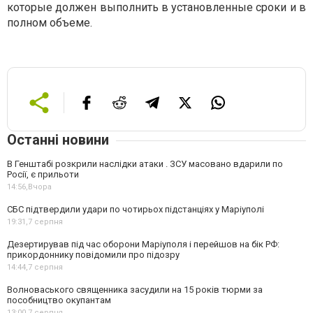
которые должен выполнить в установленные сроки и в
полном объеме.
Останні новини
В Генштабі розкрили наслідки атаки . ЗСУ масовано вдарили по
Росії, є прильоти
14:56,
Вчора
СБС підтвердили удари по чотирьох підстанціях у Маріуполі
19:31,
7 серпня
Дезертирував під час оборони Маріуполя і перейшов на бік РФ:
прикордоннику повідомили про підозру
14:44,
7 серпня
Волноваського священника засудили на 15 років тюрми за
пособництво окупантам
13:00,
7 серпня