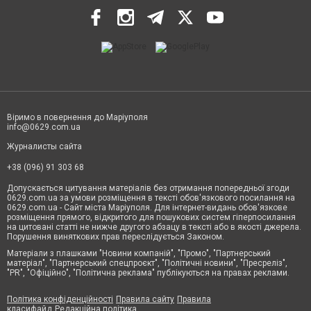
Віримо в повернення до Маріуполя
info@0629.com.ua
Журналисты сайта
+38 (096) 91 303 68
Допускається цитування матеріалів без отримання попередньої згоди
0629.com.ua за умови розміщення в тексті обов'язкового посилання на
0629.com.ua - Сайт міста Маріуполя. Для інтернет-видань обов'язкове
розміщення прямого, відкритого для пошукових систем гіперпосилання
на цитовані статті не нижче другого абзацу в тексті або в якості джерела.
Порушення виняткових прав переслідується Законом.
Матеріали з плашками "Новини компаній", "Промо", "Партнерський
матеріал", "Партнерський спецпроєкт", "Політичні новини", "Пресреліз",
"PR", "Офіційно", "Політична реклама" публікуються на правах реклами.
Політика конфіденційності
Правила сайту
Правила
класифайд
Редакційна політика