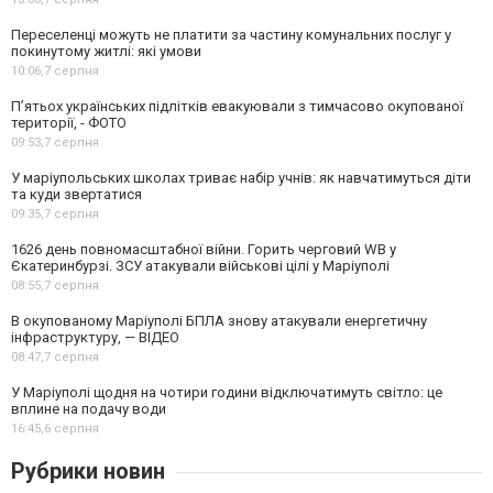
Переселенці можуть не платити за частину комунальних послуг у
покинутому житлі: які умови
10:06,
7 серпня
П’ятьох українських підлітків евакуювали з тимчасово окупованої
території, - ФОТО
09:53,
7 серпня
У маріупольських школах триває набір учнів: як навчатимуться діти
та куди звертатися
09:35,
7 серпня
1626 день повномасштабної війни. Горить черговий WB у
Єкатеринбурзі. ЗСУ атакували військові цілі у Маріуполі
08:55,
7 серпня
В окупованому Маріуполі БПЛА знову атакували енергетичну
інфраструктуру, — ВІДЕО
08:47,
7 серпня
У Маріуполі щодня на чотири години відключатимуть світло: це
вплине на подачу води
16:45,
6 серпня
Рубрики новин