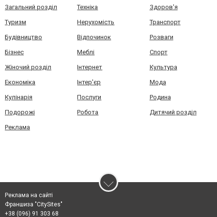
Загальний розділ
Техніка
Здоров'я
Туризм
Нерухомість
Транспорт
Будівництво
Відпочинок
Розваги
Бізнес
Меблі
Спорт
Жіночий розділ
Інтернет
Культура
Економіка
Інтер'єр
Мода
Кулінарія
Послуги
Родина
Подорожі
Робота
Дитячий розділ
Реклама
Реклама на сайті
Франшиза "CitySites"
+38 (096) 91 303 68