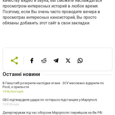
качеству видео и звука, Вы сможете наслаждаться
просмотром интересных историй в любое время.
Поэтому, если Вы очень часто проводите вечера в
просмотрах интересных киноисторий, Вы просто
обязаны добавить этот сайт в свои закладки.
Останні новини
В Генштабі розкрили наслідки атаки . ЗСУ масовано вдарили по
Росії, є прильоти
14:56,
Сьогодні
СБС підтвердили удари по чотирьох підстанціях у Маріуполі
19:31,
Вчора
Дезертирував під час оборони Маріуполя і перейшов на бік РФ: