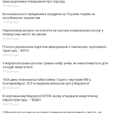
прикордоннику повідомили про підозру
14:44,
Вчора
Волноваського священника засудили на 15 років тюрми за
пособництво окупантам
13:00,
Вчора
Переселенці можуть не платити за частину комунальних послуг у
покинутому житлі: які умови
10:06,
Вчора
П’ятьох українських підлітків евакуювали з тимчасово окупованої
території, - ФОТО
09:53,
Вчора
У маріупольських школах триває набір учнів: як навчатимуться діти
та куди звертатися
09:35,
Вчора
1626 день повномасштабної війни. Горить черговий WB у
Єкатеринбурзі. ЗСУ атакували військові цілі у Маріуполі
08:55,
Вчора
В окупованому Маріуполі БПЛА знову атакували енергетичну
інфраструктуру, — ВІДЕО
08:47,
Вчора
У Маріуполі щодня на чотири години відключатимуть світло: це