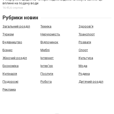
вплине на подачу води
16:45,
6 серпня
Рубрики новин
Загальний розділ
Техніка
Здоров'я
Туризм
Нерухомість
Транспорт
Будівництво
Відпочинок
Розваги
Бізнес
Меблі
Спорт
Жіночий розділ
Інтернет
Культура
Економіка
Інтер'єр
Мода
Кулінарія
Послуги
Родина
Подорожі
Робота
Дитячий розділ
Реклама