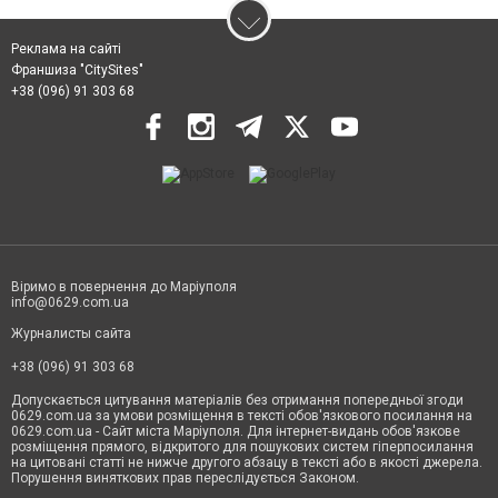
Реклама на сайті
Франшиза "CitySites"
+38 (096) 91 303 68
Віримо в повернення до Маріуполя
info@0629.com.ua
Журналисты сайта
+38 (096) 91 303 68
Допускається цитування матеріалів без отримання попередньої згоди
0629.com.ua за умови розміщення в тексті обов'язкового посилання на
0629.com.ua - Сайт міста Маріуполя. Для інтернет-видань обов'язкове
розміщення прямого, відкритого для пошукових систем гіперпосилання
на цитовані статті не нижче другого абзацу в тексті або в якості джерела.
Порушення виняткових прав переслідується Законом.