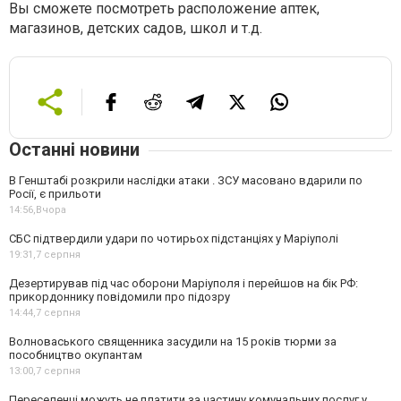
Вы сможете посмотреть расположение аптек,
магазинов, детских садов, школ и т.д.
Останні новини
В Генштабі розкрили наслідки атаки . ЗСУ масовано вдарили по
Росії, є прильоти
14:56,
Вчора
СБС підтвердили удари по чотирьох підстанціях у Маріуполі
19:31,
7 серпня
Дезертирував під час оборони Маріуполя і перейшов на бік РФ:
прикордоннику повідомили про підозру
14:44,
7 серпня
Волноваського священника засудили на 15 років тюрми за
пособництво окупантам
13:00,
7 серпня
Переселенці можуть не платити за частину комунальних послуг у