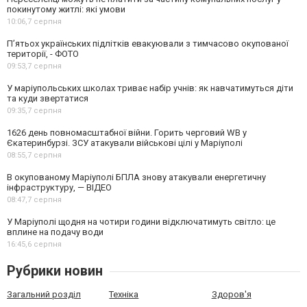
покинутому житлі: які умови
10:06,
7 серпня
П’ятьох українських підлітків евакуювали з тимчасово окупованої
території, - ФОТО
09:53,
7 серпня
У маріупольських школах триває набір учнів: як навчатимуться діти
та куди звертатися
09:35,
7 серпня
1626 день повномасштабної війни. Горить черговий WB у
Єкатеринбурзі. ЗСУ атакували військові цілі у Маріуполі
08:55,
7 серпня
В окупованому Маріуполі БПЛА знову атакували енергетичну
інфраструктуру, — ВІДЕО
08:47,
7 серпня
У Маріуполі щодня на чотири години відключатимуть світло: це
вплине на подачу води
16:45,
6 серпня
Рубрики новин
Загальний розділ
Техніка
Здоров'я