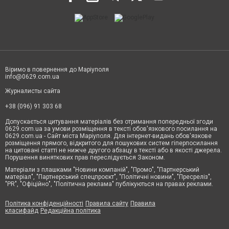
Віримо в повернення до Маріуполя
info@0629.com.ua
Журналисты сайта
+38 (096) 91 303 68
Допускається цитування матеріалів без отримання попередньої згоди
0629.com.ua за умови розміщення в тексті обов'язкового посилання на
0629.com.ua - Сайт міста Маріуполя. Для інтернет-видань обов'язкове
розміщення прямого, відкритого для пошукових систем гіперпосилання
на цитовані статті не нижче другого абзацу в тексті або в якості джерела.
Порушення виняткових прав переслідується Законом.
Матеріали з плашками "Новини компаній", "Промо", "Партнерський
матеріал", "Партнерський спецпроєкт", "Політичні новини", "Пресреліз",
"PR", "Офіційно", "Політична реклама" публікуються на правах реклами.
Політика конфіденційності
Правила сайту
Правила
класифайд
Редакційна політика