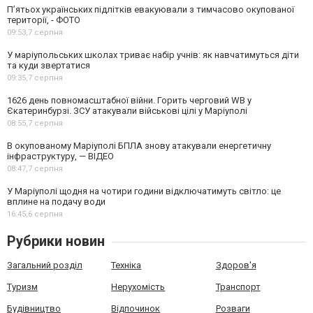
П’ятьох українських підлітків евакуювали з тимчасово окупованої
території, - ФОТО
09:53,
7 серпня
У маріупольських школах триває набір учнів: як навчатимуться діти
та куди звертатися
09:35,
7 серпня
1626 день повномасштабної війни. Горить черговий WB у
Єкатеринбурзі. ЗСУ атакували військові цілі у Маріуполі
08:55,
7 серпня
В окупованому Маріуполі БПЛА знову атакували енергетичну
інфраструктуру, — ВІДЕО
08:47,
7 серпня
У Маріуполі щодня на чотири години відключатимуть світло: це
вплине на подачу води
16:45,
6 серпня
Рубрики новин
Загальний розділ
Техніка
Здоров'я
Туризм
Нерухомість
Транспорт
Будівництво
Відпочинок
Розваги