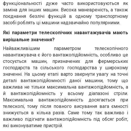
функціональності дуже часто використовуються як
заміна для інших машин. Висока маневреність, а також
поєднання безлічі функцій в одному транспортному
засобі роблять ці машини надзвичайно популярними.
Які параметри телескопічних навантажувачів мають
вирішальне значення?
Найважливішим параметром телескопічного
навантажувача є його вантажопідйомність, особливо це
стосується машин, призначених для фермерських
господарств та сільського господарства у широкому
значенні. На цьому етапі варто звернути увагу на точні
деталі вантажопідйомності даної машини, тому що
важлива не тільки максимальна вантажопідйомність, а
й вантажопідйомність у всьому діапазоні стріли.
Максимальна вантажопідйомність досягається при
телескопі, тому після повного висування вага ємності
знижується в кілька разів. Саме тому так важливо і
важливо підігнати вантажопідйомність під обсяг робіт,
які виконуватиме пристрій.