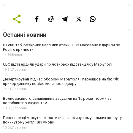
Останні новини
В Генштабі розкрили наслідки атаки . ЗСУ масовано вдарили по
Росії, є прильоти
14:56,
Вчора
СБС підтвердили удари по чотирьох підстанціях у Маріуполі
19:31,
7 серпня
Дезертирував під час оборони Маріуполя і перейшов на бік РФ:
прикордоннику повідомили про підозру
14:44,
7 серпня
Волноваського священника засудили на 15 років тюрми за
пособництво окупантам
13:00,
7 серпня
Переселенці можуть не платити за частину комунальних послуг у
покинутому житлі: які умови
10:06,
7 серпня