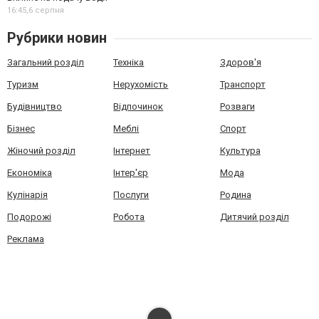
16:45,
6 серпня
Рубрики новин
Загальний розділ
Техніка
Здоров'я
Туризм
Нерухомість
Транспорт
Будівництво
Відпочинок
Розваги
Бізнес
Меблі
Спорт
Жіночий розділ
Інтернет
Культура
Економіка
Інтер'єр
Мода
Кулінарія
Послуги
Родина
Подорожі
Робота
Дитячий розділ
Реклама