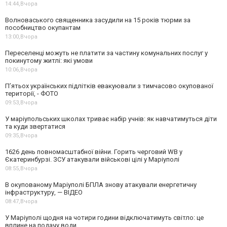
14:44,
Вчора
Волноваського священника засудили на 15 років тюрми за
пособництво окупантам
13:00,
Вчора
Переселенці можуть не платити за частину комунальних послуг у
покинутому житлі: які умови
10:06,
Вчора
П’ятьох українських підлітків евакуювали з тимчасово окупованої
території, - ФОТО
09:53,
Вчора
У маріупольських школах триває набір учнів: як навчатимуться діти
та куди звертатися
09:35,
Вчора
1626 день повномасштабної війни. Горить черговий WB у
Єкатеринбурзі. ЗСУ атакували військові цілі у Маріуполі
08:55,
Вчора
В окупованому Маріуполі БПЛА знову атакували енергетичну
інфраструктуру, — ВІДЕО
08:47,
Вчора
У Маріуполі щодня на чотири години відключатимуть світло: це
вплине на подачу води