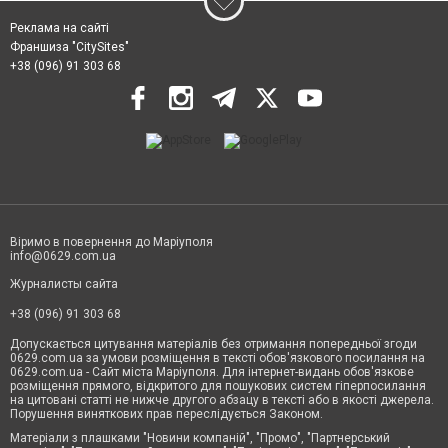
Реклама на сайті
Франшиза "CitySites"
+38 (096) 91 303 68
Віримо в повернення до Маріуполя
info@0629.com.ua
Журналисты сайта
+38 (096) 91 303 68
Допускається цитування матеріалів без отримання попередньої згоди
0629.com.ua за умови розміщення в тексті обов'язкового посилання на
0629.com.ua - Сайт міста Маріуполя. Для інтернет-видань обов'язкове
розміщення прямого, відкритого для пошукових систем гіперпосилання
на цитовані статті не нижче другого абзацу в тексті або в якості джерела.
Порушення виняткових прав переслідується Законом.
Матеріали з плашками "Новини компаній", "Промо", "Партнерський