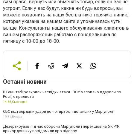
вам право, вернуть или обменять товар, если он вас не
устроит. Если у вас будут, какие ни будь вопросы, вы
можете позвонить на нашу бесплатную горячую линию,
которая указана на нашем сайте и упоминалась чуть
выше. Консультанты нашего обслуживания клиентов в
вашем распоряжении работаю с понедельника по
пятницу с 10-00 до 18-00.
Останні новини
В Генштабі розкрили наслідки атаки . ЗСУ масовано вдарили по
Росії, є прильоти
14:56,
Сьогодні
СБС підтвердили удари по чотирьох підстанціях у Маріуполі
19:31,
Вчора
Дезертирував під час оборони Маріуполя і перейшов на бік РФ:
прикордоннику повідомили про підозру