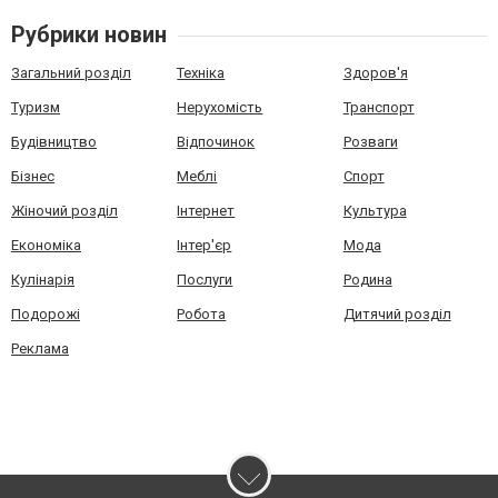
Рубрики новин
Загальний розділ
Техніка
Здоров'я
Туризм
Нерухомість
Транспорт
Будівництво
Відпочинок
Розваги
Бізнес
Меблі
Спорт
Жіночий розділ
Інтернет
Культура
Економіка
Інтер'єр
Мода
Кулінарія
Послуги
Родина
Подорожі
Робота
Дитячий розділ
Реклама