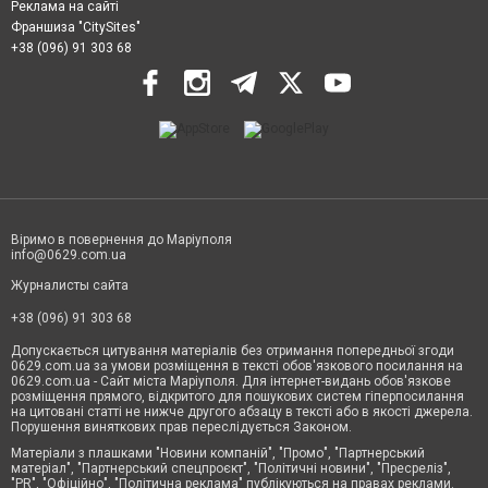
Реклама на сайті
Франшиза "CitySites"
+38 (096) 91 303 68
Віримо в повернення до Маріуполя
info@0629.com.ua
Журналисты сайта
+38 (096) 91 303 68
Допускається цитування матеріалів без отримання попередньої згоди
0629.com.ua за умови розміщення в тексті обов'язкового посилання на
0629.com.ua - Сайт міста Маріуполя. Для інтернет-видань обов'язкове
розміщення прямого, відкритого для пошукових систем гіперпосилання
на цитовані статті не нижче другого абзацу в тексті або в якості джерела.
Порушення виняткових прав переслідується Законом.
Матеріали з плашками "Новини компаній", "Промо", "Партнерський
матеріал", "Партнерський спецпроєкт", "Політичні новини", "Пресреліз",
"PR", "Офіційно", "Політична реклама" публікуються на правах реклами.