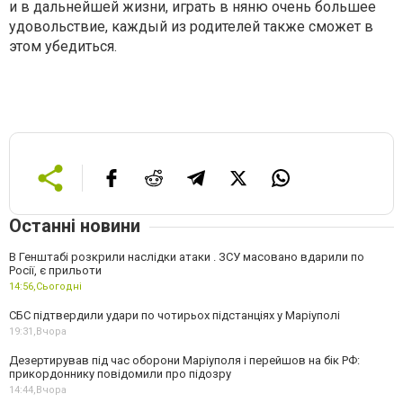
и в дальнейшей жизни, играть в няню очень большее
удовольствие, каждый из родителей также сможет в
этом убедиться.
Останні новини
В Генштабі розкрили наслідки атаки . ЗСУ масовано вдарили по
Росії, є прильоти
14:56,
Сьогодні
СБС підтвердили удари по чотирьох підстанціях у Маріуполі
19:31,
Вчора
Дезертирував під час оборони Маріуполя і перейшов на бік РФ:
прикордоннику повідомили про підозру
14:44,
Вчора