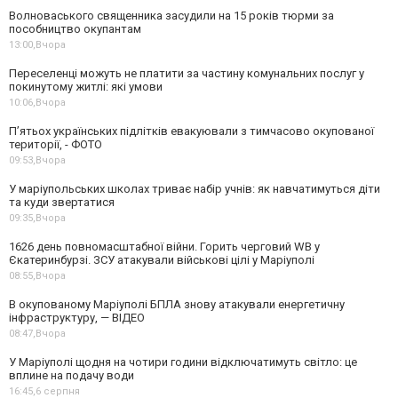
Волноваського священника засудили на 15 років тюрми за
пособництво окупантам
13:00,
Вчора
Переселенці можуть не платити за частину комунальних послуг у
покинутому житлі: які умови
10:06,
Вчора
П’ятьох українських підлітків евакуювали з тимчасово окупованої
території, - ФОТО
09:53,
Вчора
У маріупольських школах триває набір учнів: як навчатимуться діти
та куди звертатися
09:35,
Вчора
1626 день повномасштабної війни. Горить черговий WB у
Єкатеринбурзі. ЗСУ атакували військові цілі у Маріуполі
08:55,
Вчора
В окупованому Маріуполі БПЛА знову атакували енергетичну
інфраструктуру, — ВІДЕО
08:47,
Вчора
У Маріуполі щодня на чотири години відключатимуть світло: це
вплине на подачу води
16:45,
6 серпня