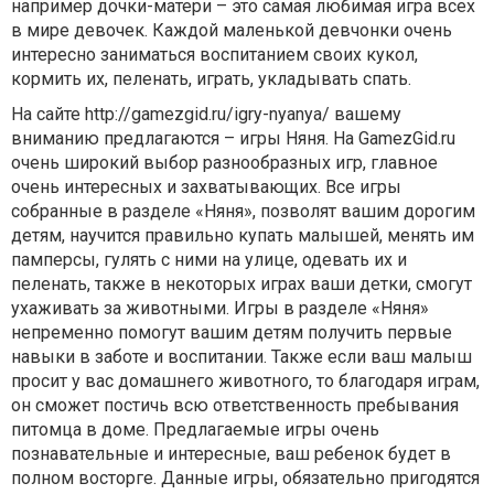
например дочки-матери – это самая любимая игра всех
в мире девочек. Каждой маленькой девчонки очень
интересно заниматься воспитанием своих кукол,
кормить их, пеленать, играть, укладывать спать.
На сайте http://gamezgid.ru/igry-nyanya/ вашему
вниманию предлагаются – игры Няня. На GamezGid.ru
очень широкий выбор разнообразных игр, главное
очень интересных и захватывающих. Все игры
собранные в разделе «Няня», позволят вашим дорогим
детям, научится правильно купать малышей, менять им
памперсы, гулять с ними на улице, одевать их и
пеленать, также в некоторых играх ваши детки, смогут
ухаживать за животными. Игры в разделе «Няня»
непременно помогут вашим детям получить первые
навыки в заботе и воспитании. Также если ваш малыш
просит у вас домашнего животного, то благодаря играм,
он сможет постичь всю ответственность пребывания
питомца в доме. Предлагаемые игры очень
познавательные и интересные, ваш ребенок будет в
полном восторге. Данные игры, обязательно пригодятся