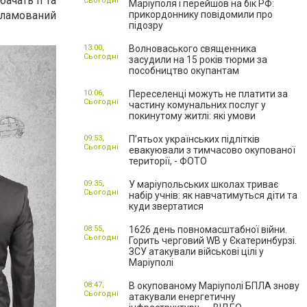
ачать її та
Сьогодні
Маріуполя і перейшов на бік РФ:
екламований
прикордоннику повідомили про
підозру
13:00,
Волноваського священника
Сьогодні
засудили на 15 років тюрми за
пособництво окупантам
10:06,
Переселенці можуть не платити за
Сьогодні
частину комунальних послуг у
покинутому житлі: які умови
09:53,
П’ятьох українських підлітків
Сьогодні
евакуювали з тимчасово окупованої
території, - ФОТО
09:35,
У маріупольських школах триває
Сьогодні
набір учнів: як навчатимуться діти та
куди звертатися
08:55,
1626 день повномасштабної війни.
Сьогодні
Горить черговий WB у Єкатеринбурзі.
ЗСУ атакували військові цілі у
Маріуполі
08:47,
В окупованому Маріуполі БПЛА знову
Сьогодні
атакували енергетичну