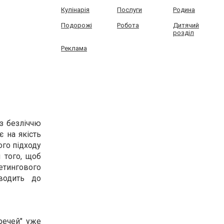
Кулінарія
Послуги
Родина
Подорожі
Робота
Дитячий
розділ
Реклама
з безліччю
є на якість
ого підходу
 того, щоб
етингового
водить до
речей" уже