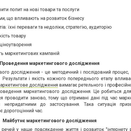
ити попит на нові товари та послуги
ми, що впливають на розвиток бізнесу
ів: їхні переваги та недоліки, стратегію, аудиторію
ість товару
ціноутворення
ть маркетингових кампаній
Проведення маркетингового дослідження
ого дослідження - це методичний і послідовний процес, 
. Результати і якість кожного попереднього етапу вплива
аркетингове дослідження
вимагає ретельного і професійн
роведення маркетингового дослідження. Це робиться для
я проводити заново, тому що отримані дані під час марк
я непридатними до застосування. Така ситуація приз
ає дорогоцінний час.
Майбутнє маркетингового дослідження
 речей у наше повсякденне життя і розвиток "інтернету 