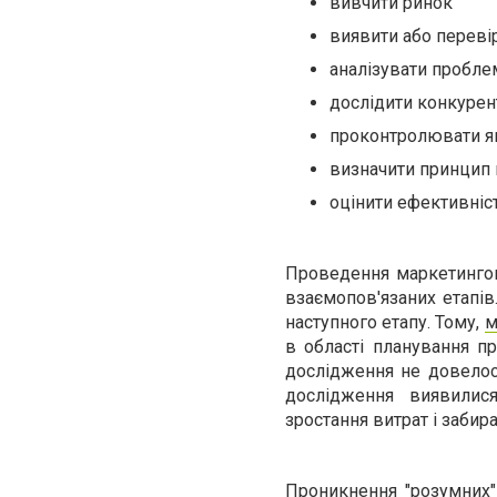
вивчити ринок
виявити або перевір
аналізувати пробле
дослідити конкурент
проконтролювати як
визначити принцип 
оцінити ефективніс
Проведення маркетингов
взаємопов'язаних етапів
наступного етапу. Тому,
м
в області планування п
дослідження не довелос
дослідження виявилис
зростання витрат і забир
Проникнення "розумних"