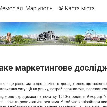
Меморіал. Маріуполь
Карта міста
аке маркетингове дослід
я - це різновид соціологічного дослідження, що полягає
я вивчення ситуації на ринку, потреб споживачів, переваг ко
іджень зародилася на початку 1920-х років в Америці. У
ася і почала розвиватися реклама. У той час копірайтери пис