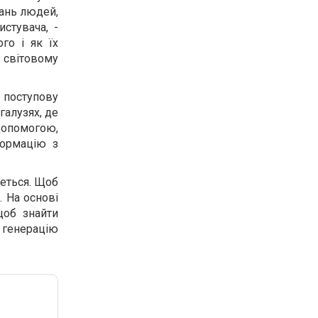
вань людей,
стувача, -
го і як їх
 світовому
 поступову
галузях, де
 допомогою,
формацію з
меться. Щоб
. На основі
щоб знайти
у генерацію