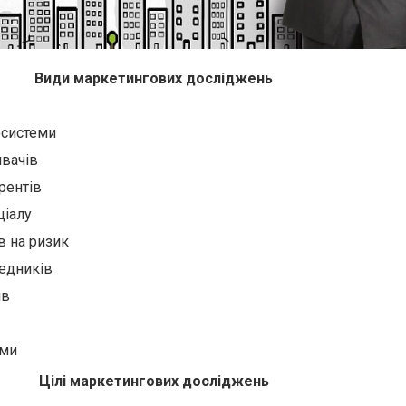
Види маркетингових досліджень
системи
вачів
рентів
ціалу
в на ризик
едників
ів
ами
Цілі маркетингових досліджень