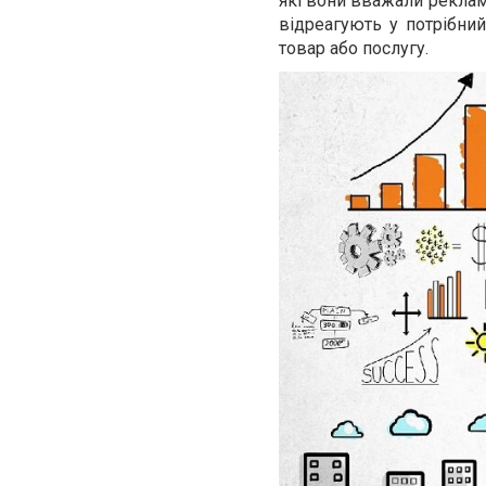
які вони вважали рекламо
відреагують у потрібний
товар або послугу.