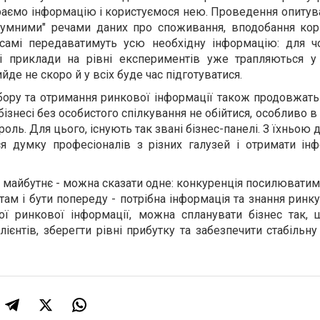
ираємо інформацію і користуємося нею. Проведення опиту
зумними" речами даних про споживання, вподобання кори
 самі передаватимуть усю необхідну інформацію: для чо
і приклади на рівні експериментів уже трапляються у
ийде не скоро й у всіх буде час підготуватися.
бору та отримання ринкової інформації також продовжать
бізнесі без особистого спілкування не обійтися, особливо в 
роль. Для цього, існують так звані бізнес-панелі. З їхньою
я думку професіоналів з різних галузей і отримати ін
на майбутнє - можна сказати одне: конкуренція посилювати
ам і бути попереду - потрібна інформація та знання ринку
ної ринкової інформації, можна спланувати бізнес так, 
лієнтів, зберегти рівні прибутку та забезпечити стабільн