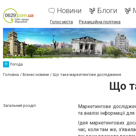
Новини
Блоги
Голос міста
Редакційна політика
П
Погода
Головна
Бізнес новини
Що таке маркетингове дослідження
Що т
Загальний розділ
Маркетингове дослідженн
та аналізі інформації дл
Ідея маркетингових досл
час, коли там же, з'явил