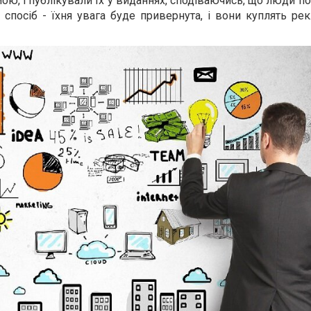
ю, і публікували їх у виданнях, сподіваючись, що люди поб
 спосіб - їхня увага буде привернута, і вони куплять р