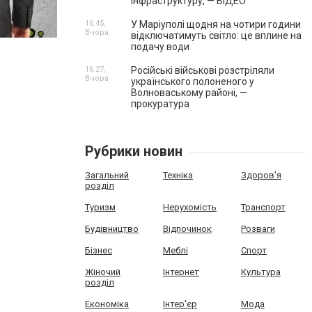
інфраструктуру, — ВІДЕО
16:45,
У Маріуполі щодня на чотири години
Вчора
відключатимуть світло: це вплине на
подачу води
16:27,
Російські військові розстріляли
Вчора
українського полоненого у
Волноваському районі, —
прокуратура
Рубрики новин
Загальний
Техніка
Здоров'я
розділ
Туризм
Нерухомість
Транспорт
Будівництво
Відпочинок
Розваги
Бізнес
Меблі
Спорт
Жіночий
Інтернет
Культура
розділ
Економіка
Інтер'єр
Мода