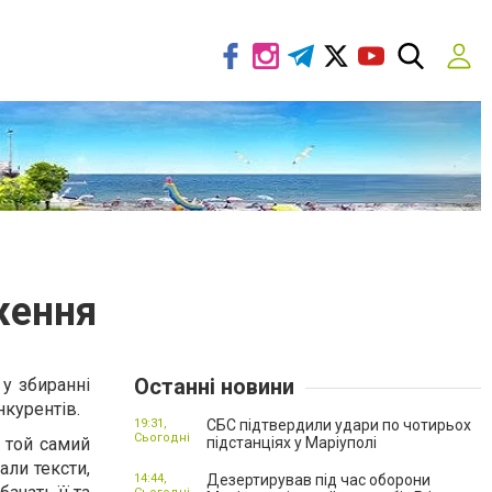
ження
Останні новини
 у збиранні
нкурентів.
19:31,
СБС підтвердили удари по чотирьох
Сьогодні
 той самий
підстанціях у Маріуполі
али тексти,
14:44,
Дезертирував під час оборони