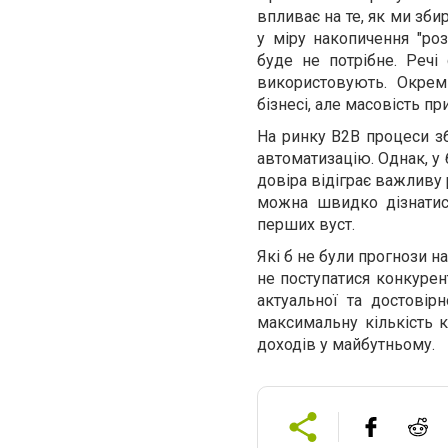
впливає на те, як ми зб
у міру накопичення "ро
буде не потрібне. Речі
використовують. Окрем
бізнесі, але масовість пр
На ринку B2B процеси з
автоматизацію. Однак, у 
довіра відіграє важливу 
можна швидко дізнатис
перших вуст.
Які б не були прогнози 
не поступатися конкурент
актуальної та достовір
максимальну кількість к
доходів у майбутньому.