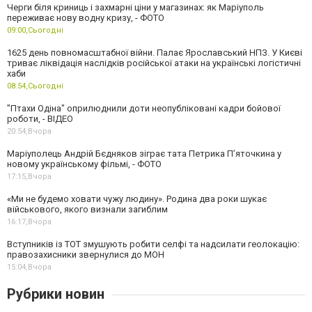
Черги біля криниць і захмарні ціни у магазинах: як Маріуполь
переживає нову водну кризу, - ФОТО
09:00,
Сьогодні
1625 день повномасштабної війни. Палає Ярославський НПЗ. У Києві
триває ліквідація наслідків російської атаки на українські логістичні
хаби
08:54,
Сьогодні
"Птахи Одіна" оприлюднили доти неопубліковані кадри бойової
роботи, - ВІДЕО
20:54,
Вчора
Маріуполець Андрій Бєдняков зіграє тата Петрика П’яточкина у
новому українському фільмі, - ФОТО
17:15,
Вчора
«Ми не будемо ховати чужу людину». Родина два роки шукає
військового, якого визнали загиблим
16:17,
Вчора
Вступників із ТОТ змушують робити селфі та надсилати геолокацію:
правозахисники звернулися до МОН
15:04,
Вчора
Рубрики новин