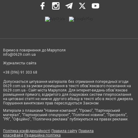
Віримо в повернення до Маріуполя
info@0629.com.ua
Журналисты сайта
+38 (096) 91 303 68
Допускається цитування матеріалів без отримання попередньої згоди
0629.com.ua за умови розміщення в тексті обов'язкового посилання на
0629.com.ua - Сайт міста Маріуполя. Для інтернет-видань обов'язкове
розміщення прямого, відкритого для пошукових систем гіперпосилання
на цитовані статті не нижче другого абзацу в тексті або в якості джерела.
Порушення виняткових прав переслідується Законом.
Матеріали з плашками "Новини компаній", "Промо", "Партнерський
матеріал", "Партнерський спецпроєкт", "Політичні новини", "Пресреліз",
"PR", "Офіційно", "Політична реклама" публікуються на правах реклами.
Політика конфіденційності
Правила сайту
Правила
класифайд
Редакційна політика