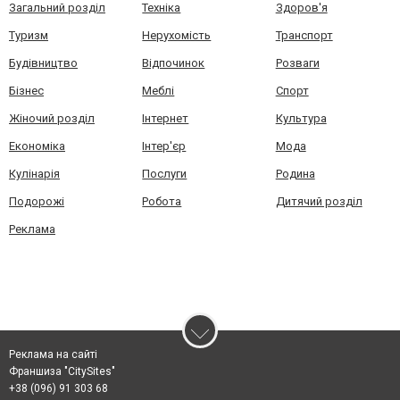
Загальний розділ
Техніка
Здоров'я
Туризм
Нерухомість
Транспорт
Будівництво
Відпочинок
Розваги
Бізнес
Меблі
Спорт
Жіночий розділ
Інтернет
Культура
Економіка
Інтер'єр
Мода
Кулінарія
Послуги
Родина
Подорожі
Робота
Дитячий розділ
Реклама
Реклама на сайті
Франшиза "CitySites"
+38 (096) 91 303 68