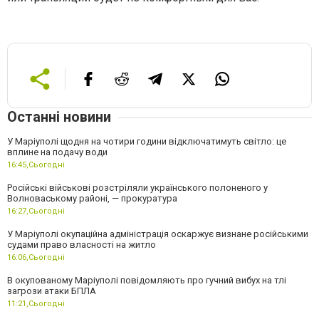
Останні новини
У Маріуполі щодня на чотири години відключатимуть світло: це
вплине на подачу води
16:45,
Сьогодні
Російські військові розстріляли українського полоненого у
Волноваському районі, — прокуратура
16:27,
Сьогодні
У Маріуполі окупаційна адміністрація оскаржує визнане російськими
судами право власності на житло
16:06,
Сьогодні
В окупованому Маріуполі повідомляють про гучний вибух на тлі
загрози атаки БПЛА
11:21,
Сьогодні