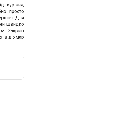
д куріння,
бно просто
уріння. Для
Вони швидко
а. Закриті
я від хмар