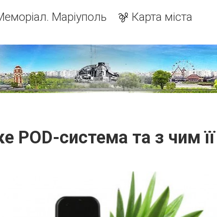
Меморіал. Маріуполь
Карта міста
е POD-система та з чим її