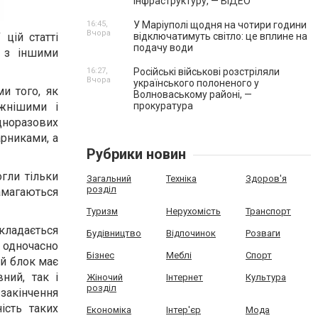
інфраструктуру, — ВІДЕО
16:45,
У Маріуполі щодня на чотири години
Вчора
цій статті
відключатимуть світло: це вплине на
подачу води
 з іншими
16:27,
Російські військові розстріляли
Вчора
українського полоненого у
ми того, як
Волноваському районі, —
ужнішими і
прокуратура
одноразових
рниками, а
Рубрики новин
огли тільки
Загальний
Техніка
Здоров'я
розділ
амагаються
Туризм
Нерухомість
Транспорт
складається
Будівництво
Відпочинок
Розваги
 одночасно
Бізнес
Меблі
Спорт
ий блок має
ний, так і
Жіночий
Інтернет
Культура
розділ
 закінчення
ість таких
Економіка
Інтер'єр
Мода