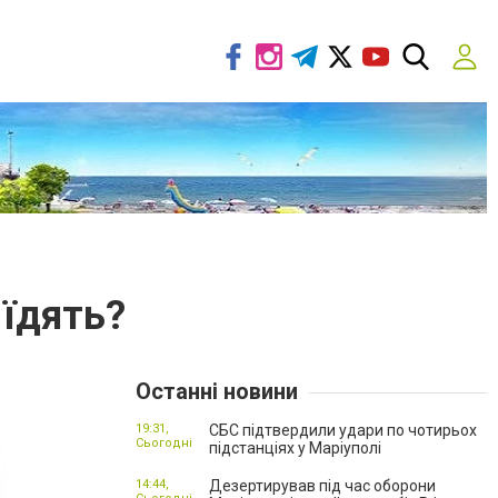
 їдять?
Останні новини
19:31,
СБС підтвердили удари по чотирьох
Сьогодні
підстанціях у Маріуполі
14:44,
Дезертирував під час оборони