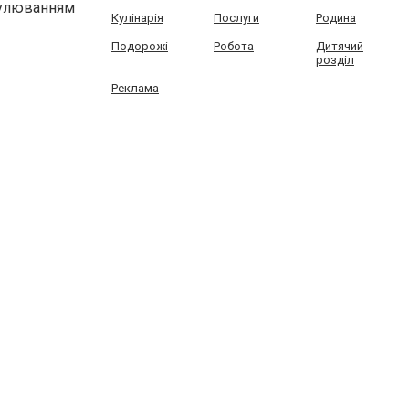
гулюванням
Кулінарія
Послуги
Родина
Подорожі
Робота
Дитячий
розділ
Реклама