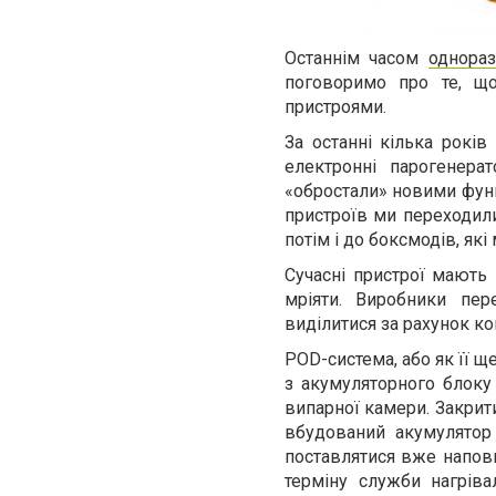
Останнім часом
однораз
поговоримо про те, щ
пристроями.
За останні кілька років
електронні парогенера
«обростали» новими функц
пристроїв ми переходил
потім і до боксмодів, як
Сучасні пристрої мають 
мріяти. Виробники пер
виділитися за рахунок ко
POD-система, або як її щ
з акумуляторного блоку 
випарної камери. Закрит
вбудований акумулятор
поставлятися вже наповн
терміну служби нагріва