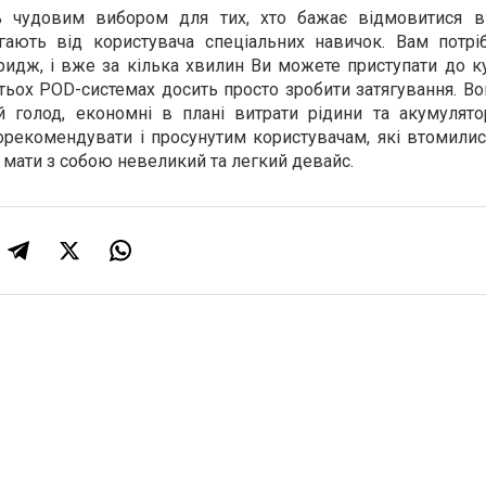
ть чудовим вибором для тих, хто бажає відмовитися ві
гають від користувача спеціальних навичок. Вам потрі
ридж, і вже за кілька хвилин Ви можете приступати до к
атьох POD-системах досить просто зробити затягування. 
 голод, економні в плані витрати рідини та акумулятор
рекомендувати і просунутим користувачам, які втомилис
мати з собою невеликий та легкий девайс.