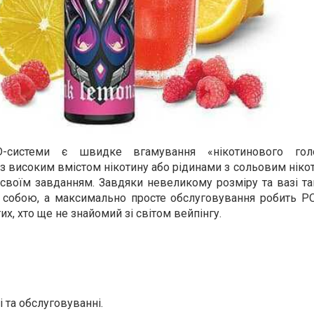
системи є швидке вгамування «нікотинового гол
 з високим вмістом нікотину або рідинами з сольовим нік
своїм завданням. Завдяки невеликому розміру та вазі та
 собою, а максимально просте обслуговування робить P
х, хто ще не знайомий зі світом вейпінгу.
 та обслуговуванні.