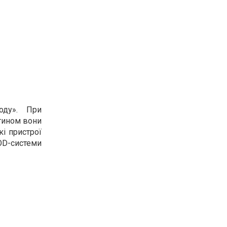
оду». При
отином вони
кі пристрої
OD-системи