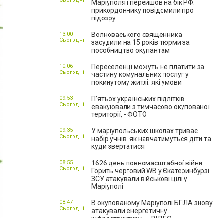
Сьогодні
Маріуполя і перейшов на бік РФ:
прикордоннику повідомили про
підозру
13:00,
Волноваського священника
Сьогодні
засудили на 15 років тюрми за
пособництво окупантам
10:06,
Переселенці можуть не платити за
Сьогодні
частину комунальних послуг у
покинутому житлі: які умови
09:53,
П’ятьох українських підлітків
Сьогодні
евакуювали з тимчасово окупованої
території, - ФОТО
09:35,
У маріупольських школах триває
Сьогодні
набір учнів: як навчатимуться діти та
куди звертатися
08:55,
1626 день повномасштабної війни.
Сьогодні
Горить черговий WB у Єкатеринбурзі.
ЗСУ атакували військові цілі у
Маріуполі
08:47,
В окупованому Маріуполі БПЛА знову
Сьогодні
атакували енергетичну