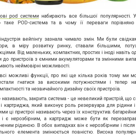
ові pod системи
набирають все більшої популярності. У 
о таке POD-система та в чому її переваги порівняно
 індустрія вейпінгу зазнала чимало змін. Ми були свідка
тори, в міру розвитку ринку, ставали більшими, пот
іями. Від маленьких, компактних, простих і іноді навіть 
и до пристроїв з ємними акумуляторами та змінними випа
і мають неймовірні можливості.
всі можливі функції, про які ще кілька років тому ми м
естали гнатися за високими потужностями і тепер н
мпактності та незвичайного дизайну своїх пристроїв.
е називають, закрита система - це невеликий пристрій, що 
і картриджа, який виконує роль резервуара для рідини і
ими ці пристрої називають через їх конструктив: батарейн
 і є нерозбірним, а картридж може бути як перезаправ
еним рідиною. В обох випадках він є нерозбірним і після
льного елемента змінюється повністю. Висока популярн