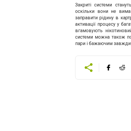
Закриті системи стану
оскільки вони не вима
заправити рідину в карт
активації процесу у баг
вгамовують нікотиновий
системи можна також по
пари і бажаючим завжди 