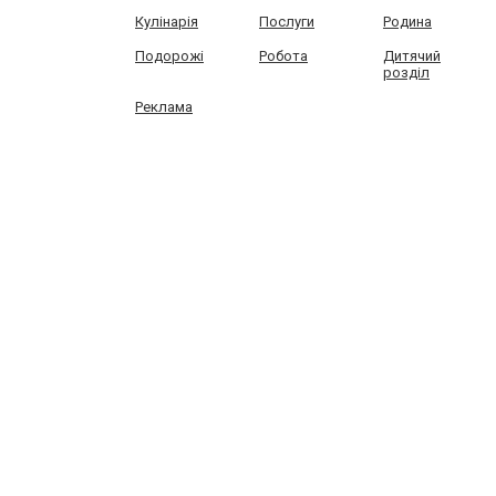
Кулінарія
Послуги
Родина
Подорожі
Робота
Дитячий
розділ
Реклама