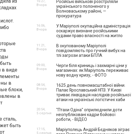
дила из
16:27,
Російські військові розстріляли
Вчора
українського полоненого у
кладках
Волноваському районі, —
прокуратура
ислот.
16:06,
У Маріуполі окупаційна адміністрація
либо
Вчора
оскаржує визнане російськими
судами право власності на житло
которые
11:21,
В окупованому Маріуполі
ств
Вчора
повідомляють про гучний вибух на
тлі загрози атаки БПЛА
ходы
 быть
09:00,
Черги біля криниць і захмарні ціни у
я в виде
Вчора
магазинах: як Маріуполь переживає
нову водну кризу, - ФОТО
элементы
ены в
08:54,
1625 день повномасштабної війни.
ные блоки,
Вчора
Палає Ярославський НПЗ. У Києві
триває ліквідація наслідків російської
новлены в
атаки на українські логістичні хаби
т
20:54,
"Птахи Одіна" оприлюднили доти
5 серпня
неопубліковані кадри бойової
 сталь,
роботи, - ВІДЕО
ожет быть
17:15,
Маріуполець Андрій Бєдняков зіграє
от
5 серпня