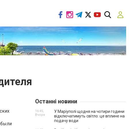
дителя
Останні новини
ских
16:45,
У Маріуполі щодня на чотири години
Вчора
відключатимуть світло: це вплине на
подачу води
 были