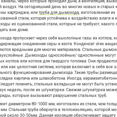
аналы, через которые проходил дым, а вентиляция, выво
 воздух. На сегодняшний день во многих новых и старых 
ены картриджи, или
труба для дымохода
, изготовленная из
анной стали, которая устойчива к воздействию влаги и к
оды из оцинкованной стали, которые не требуют, какого 
щать вне дома.
охода пропускает через себя выхлопные газы из котлов, 
одержащие соединения серы и азота. Конденсат этих веще
яются вредными для многих материалов. Стальные дымо
двухслойные. Дымоходы однослойные/ одностенные могут
х котлов или котлов для твердого топлива. Они продаютс
или как целостная система, которая включает в себя все 
ьного функционирования дымохода. Такие трубы размещ
кладке кирпича или шлакобетона. Иногда, керамзитобетон
Следует помнить, стальные вкладыши не могут быть уста
вух недель, после их штукатурки. Свежая штукатурка може
риды, которые вызывают разрушение стальных труб.
т диаметром 80-1000 мм, изготовлен из стали, чем толще
мм. Стальная труба обернута в теплоизоляцию, которой м
ой около 30-50мм. Данная изоляция обеспечивает защиту 