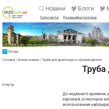
Новини
Блоги
Голос міста
Редакційна політика
П
Погода
Головна
Бізнес новини
Труба для дымохода от производителя
Труба
Інтер'єр
До недавнего времени,
кирпичей, огнеупоров ил
использования картридже