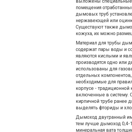
выложены специальные к
помещения отработанный
дымовых труб установл
нержавеющей или оцинков
Существуют также дымох
кожуха, их можно разме
Материал для трубы дым
содержат пары воды и с
являются кислыми и явл
производятся одно или 
использованы для газовы
отдельных компонентов, 
необходимые для правил
корпусе - традиционной 
включенные в систему. 
кирпичной трубе ранее д
выделять фториды и хло
Дымоход двугранный имее
тем лучше дымоход 0,4-1
минеральная вата толщин