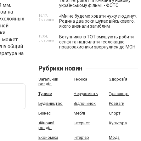
тата Петрика П’яточкина у новому
0 мм.
українському фільмі, - ФОТО
ов на
16:17,
«Ми не будемо ховати чужу людину».
ухслойных
5 серпня
Родина два роки шукає військового,
шней
якого визнали загиблим
ки.
15:04,
Вступників із ТОТ змушують робити
е может
5 серпня
селфі та надсилати геолокацію:
я в общий
правозахисники звернулися до МОН
ратура на
Рубрики новин
Загальний
Техніка
Здоров'я
розділ
Туризм
Нерухомість
Транспорт
Будівництво
Відпочинок
Розваги
Бізнес
Меблі
Спорт
Жіночий
Інтернет
Культура
розділ
Економіка
Інтер'єр
Мода