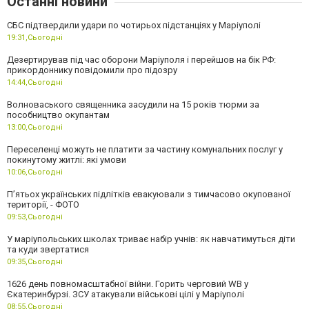
Останні новини
СБС підтвердили удари по чотирьох підстанціях у Маріуполі
19:31,
Сьогодні
Дезертирував під час оборони Маріуполя і перейшов на бік РФ:
прикордоннику повідомили про підозру
14:44,
Сьогодні
Волноваського священника засудили на 15 років тюрми за
пособництво окупантам
13:00,
Сьогодні
Переселенці можуть не платити за частину комунальних послуг у
покинутому житлі: які умови
10:06,
Сьогодні
П’ятьох українських підлітків евакуювали з тимчасово окупованої
території, - ФОТО
09:53,
Сьогодні
У маріупольських школах триває набір учнів: як навчатимуться діти
та куди звертатися
09:35,
Сьогодні
1626 день повномасштабної війни. Горить черговий WB у
Єкатеринбурзі. ЗСУ атакували військові цілі у Маріуполі
08:55,
Сьогодні