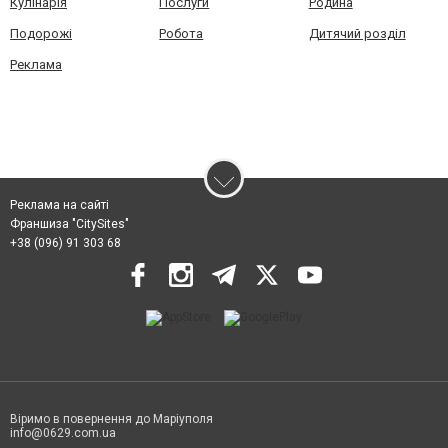
Кулінарія
Послуги
Родина
Подорожі
Робота
Дитячий розділ
Реклама
Реклама на сайті
Франшиза "CitySites"
+38 (096) 91 303 68
Віримо в повернення до Маріуполя
info@0629.com.ua