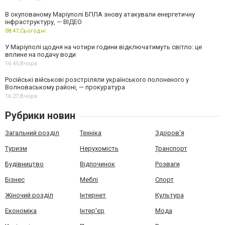
В окупованому Маріуполі БПЛА знову атакували енергетичну
інфраструктуру, — ВІДЕО
08:47,
Сьогодні
У Маріуполі щодня на чотири години відключатимуть світло: це
вплине на подачу води
16:45,
Вчора
Російські військові розстріляли українського полоненого у
Волноваському районі, — прокуратура
16:27,
Вчора
Рубрики новин
Загальний розділ
Техніка
Здоров'я
Туризм
Нерухомість
Транспорт
Будівництво
Відпочинок
Розваги
Бізнес
Меблі
Спорт
Жіночий розділ
Інтернет
Культура
Економіка
Інтер'єр
Мода