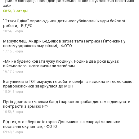
триває ліквідація наслідків російської атаки на українські логістичні
хаби
08:54,
Сьогодні
"Птахи Одіна" оприлюднили доти неопубліковані кадри бойової
роботи, - ВІДЕО
20:54,
Вчора
Маріуполець Андрій Бєдняков зіграє тата Петрика П’яточкина у
новому українському фільмі, - ФОТО
17:15,
Вчора
«Ми не будемо ховати чужу людину». Родина два роки шукає
військового, якого визнали загиблим
16:17,
Вчора
Вступників із ТОТ змушують робити селфі та надсилати геолокацію:
правозахисники звернулися до МОН
15:04,
Вчора
Путін дозволив членам банд і наркоконтрабандистам підписувати
контракти з армією РФ
10:56,
Вчора
Від тих, хто зберігає історію Донеччини: на снаряді залишили
послання окупантам, - ФОТО
09:43,
Вчора