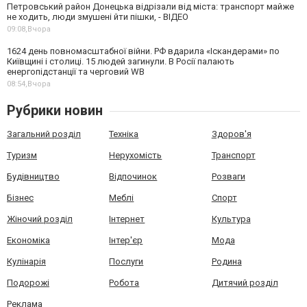
Петровський район Донецька відрізали від міста: транспорт майже
не ходить, люди змушені йти пішки, - ВІДЕО
09:08,
Вчора
1624 день повномасштабної війни. РФ вдарила «Іскандерами» по
Київщині і столиці. 15 людей загинули. В Росії палають
енергопідстанції та черговий WB
08:54,
Вчора
Рубрики новин
Загальний розділ
Техніка
Здоров'я
Туризм
Нерухомість
Транспорт
Будівництво
Відпочинок
Розваги
Бізнес
Меблі
Спорт
Жіночий розділ
Інтернет
Культура
Економіка
Інтер'єр
Мода
Кулінарія
Послуги
Родина
Подорожі
Робота
Дитячий розділ
Реклама