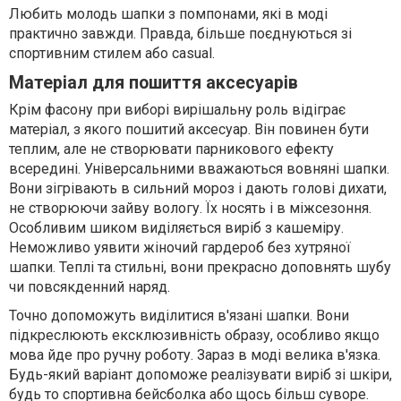
Любить молодь шапки з помпонами, які в моді
практично завжди. Правда, більше поєднуються зі
спортивним стилем або casual.
Матеріал для пошиття аксесуарів
Крім фасону при виборі вирішальну роль відіграє
матеріал, з якого пошитий аксесуар. Він повинен бути
теплим, але не створювати парникового ефекту
всередині. Універсальними вважаються вовняні шапки.
Вони зігрівають в сильний мороз і дають голові дихати,
не створюючи зайву вологу. Їх носять і в міжсезоння.
Особливим шиком виділяється виріб з кашеміру.
Неможливо уявити жіночий гардероб без хутряної
шапки. Теплі та стильні, вони прекрасно доповнять шубу
чи повсякденний наряд.
Точно допоможуть виділитися в'язані шапки. Вони
підкреслюють ексклюзивність образу, особливо якщо
мова йде про ручну роботу. Зараз в моді велика в'язка.
Будь-який варіант допоможе реалізувати виріб зі шкіри,
будь то спортивна бейсболка або щось більш суворе.