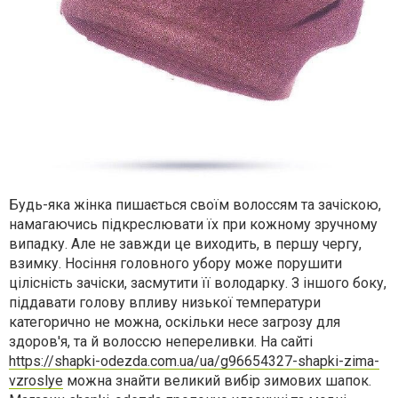
Будь-яка жінка пишається своїм волоссям та зачіскою,
намагаючись підкреслювати їх при кожному зручному
випадку. Але не завжди це виходить, в першу чергу,
взимку. Носіння головного убору може порушити
цілісність зачіски, засмутити її володарку. З іншого боку,
піддавати голову впливу низької температури
категорично не можна, оскільки несе загрозу для
здоров'я, та й волоссю непереливки. На сайті
https://shapki-odezda.com.ua/ua/g96654327-shapki-zima-
vzroslye
можна знайти великий вибір зимових шапок.