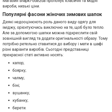
Магазин shapki-odezda пропонує класичні та модні
вироби, низькі ціни.
Популярні фасони жіночих зимових шапок
Деякі недооцінюють роль даного виду одягу для
іміджу, орієнтуючись виключно на те, щоб було тепло.
Але за допомогою шапки можна підкреслити свій
зовнішній вигляд та додати оригінальності образу. Тому
потрібно ретельно ставитися до вибору і мати в шафі
різні варіанти виробів. Сьогодні представниці
прекрасної статі активно носять:
капор;
боярку;
чалму;
біні;
вушанку;
кубанку;
б
ерети
.