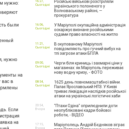
16:27,
Російські військові розстріляли
ам нужно:
Сьогодні
українського полоненого у
Волноваському районі, —
товеряют
прокуратура
сть были
16:06,
У Маріуполі окупаційна адміністрація
Сьогодні
оскаржує визнане російськими
судами право власності на житло
оенный
11:21,
В окупованому Маріуполі
Сьогодні
повідомляють про гучний вибух на
тлі загрози атаки БПЛА
я, нужно
09:00,
Черги біля криниць і захмарні ціни у
Сьогодні
магазинах: як Маріуполь переживає
нову водну кризу, - ФОТО
кументы на
 вас в
08:54,
1625 день повномасштабної війни.
Сьогодні
Палає Ярославський НПЗ. У Києві
формлены
триває ліквідація наслідків російської
атаки на українські логістичні хаби
20:54,
"Птахи Одіна" оприлюднили доти
дь. Если
Вчора
неопубліковані кадри бойової
роботи, - ВІДЕО
гистрация
заявка на
17:15,
Маріуполець Андрій Бєдняков зіграє
ашей
Вчора