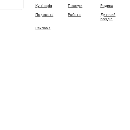
Кулінарія
Послуги
Родина
Подорожі
Робота
Дитячий
розділ
Реклама