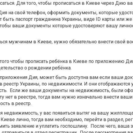
исаться. Для того, чтобы прописаться в Киеве через Дию в
Дия на свой телефон, оформить документы, которые удос
т быть паспорт гражданина Украины, виде ID карты или же
, чтобы ваши документы которые удостоверяют вашу лично
ться мужчинам в Киеве, нужно обязательно внести свой в
 того чтобы прописать ребёнка в Киеве по приложению Ди
детельство о рождении ребёнка.
приложения Дия, может быть доступна вам если ваши до
 реестр Украины, по недвижимости. И они отображаются у
ть.
Если же ваши документы на недвижимость, были о
сту нет в реестре, тогда вам нужно изначально внести ваши
сть в реестр.
оя недвижимость, у вас появиться вытяг на вашу жилплоща
 Киеве лично, тогда вам необходимо, перейти в раздел, ре
ить заявление и уплатить госпошлину.
После чего, ваша 
 отправиться в отдел регистрации.
После рассмотрения в