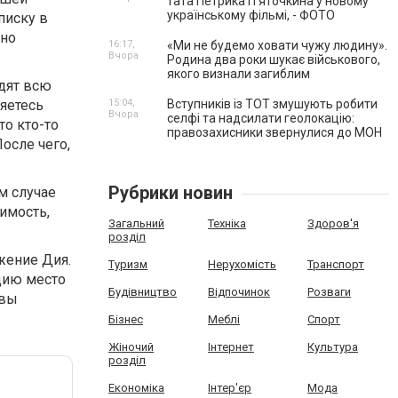
тата Петрика П’яточкина у новому
українському фільмі, - ФОТО
писку в
ьно
16:17,
«Ми не будемо ховати чужу людину».
Вчора
Родина два роки шукає військового,
якого визнали загиблим
одят всю
яетесь
15:04,
Вступників із ТОТ змушують робити
Вчора
селфі та надсилати геолокацію:
то кто-то
правозахисники звернулися до МОН
осле чего,
Рубрики новин
м случае
имость,
Загальний
Техніка
Здоров'я
розділ
жение Дия.
Туризм
Нерухомість
Транспорт
ацию место
Будівництво
Відпочинок
Розваги
 вы
Бізнес
Меблі
Спорт
Жіночий
Інтернет
Культура
розділ
Економіка
Інтер'єр
Мода