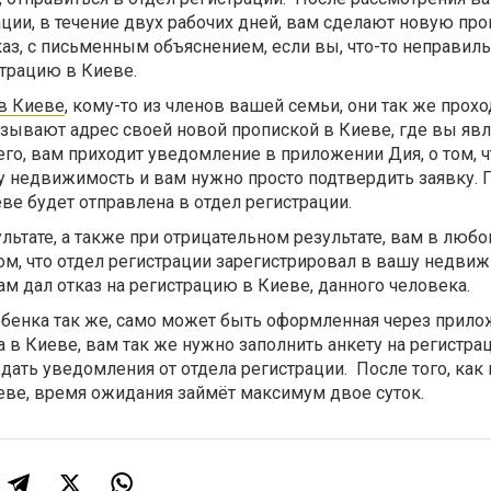
ации, в течение двух рабочих дней, вам сделают новую про
каз, с письменным объяснением, если вы, что-то неправил
страцию в Киеве.
 в Киеве
, кому-то из членов вашей семьи, они так же прох
азывают адрес своей новой пропиской в Киеве, где вы явл
его, вам приходит уведомление в приложении Дия, о том, ч
у недвижимость и вам нужно просто подтвердить заявку. П
еве будет отправлена в отдел регистрации.
ьтате, а также при отрицательном результате, вам в любо
ом, что отдел регистрации зарегистрировал в вашу недвиж
ам дал отказ на регистрацию в Киеве, данного человека.
ебенка так же, само может быть оформленная через прило
 в Киеве, вам так же нужно заполнить анкету на регистр
дать уведомления от отдела регистрации.
После того, как
еве, время ожидания займёт максимум двое суток.