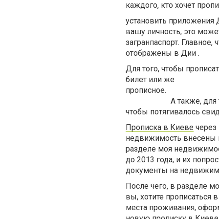
каждого, кто хочет проп
установить приложения 
вашу личность, это може
загранпаспорт. Главное
отображены в Дии .
Для того, чтобы прописа
билет или же
прописное.
А также, для
чтобы потягивалось сви
Прописка в Киеве
через 
недвижимость внесены в
разделе моя недвижимос
до 2013 года, и их попро
документы на недвижимо
После чего, в разделе м
вы, хотите прописаться в
места проживания, оформ
новую прописку в Киеве,