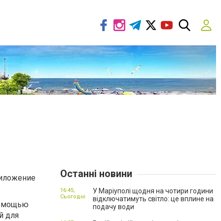
Останні новини
риложение
16:45,
У Маріуполі щодня на чотири години
Сьогодні
відключатимуть світло: це вплине на
помощью
подачу води
й для