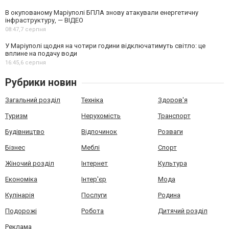
В окупованому Маріуполі БПЛА знову атакували енергетичну
інфраструктуру, — ВІДЕО
08:47,
7 серпня
У Маріуполі щодня на чотири години відключатимуть світло: це
вплине на подачу води
16:45,
6 серпня
Рубрики новин
Загальний розділ
Техніка
Здоров'я
Туризм
Нерухомість
Транспорт
Будівництво
Відпочинок
Розваги
Бізнес
Меблі
Спорт
Жіночий розділ
Інтернет
Культура
Економіка
Інтер'єр
Мода
Кулінарія
Послуги
Родина
Подорожі
Робота
Дитячий розділ
Реклама