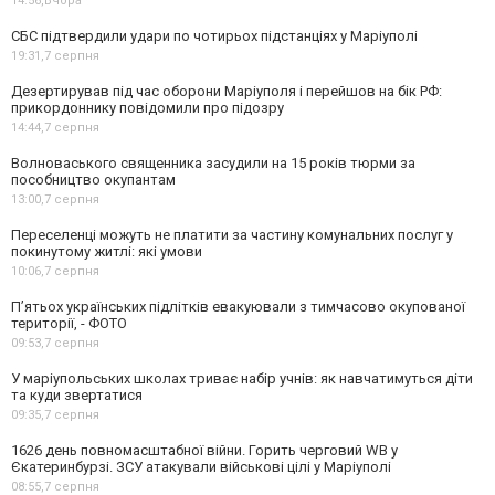
14:56,
Вчора
СБС підтвердили удари по чотирьох підстанціях у Маріуполі
19:31,
7 серпня
Дезертирував під час оборони Маріуполя і перейшов на бік РФ:
прикордоннику повідомили про підозру
14:44,
7 серпня
Волноваського священника засудили на 15 років тюрми за
пособництво окупантам
13:00,
7 серпня
Переселенці можуть не платити за частину комунальних послуг у
покинутому житлі: які умови
10:06,
7 серпня
П’ятьох українських підлітків евакуювали з тимчасово окупованої
території, - ФОТО
09:53,
7 серпня
У маріупольських школах триває набір учнів: як навчатимуться діти
та куди звертатися
09:35,
7 серпня
1626 день повномасштабної війни. Горить черговий WB у
Єкатеринбурзі. ЗСУ атакували військові цілі у Маріуполі
08:55,
7 серпня