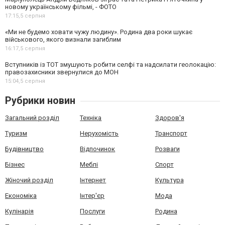
новому українському фільмі, - ФОТО
17:15,
5 серпня
«Ми не будемо ховати чужу людину». Родина два роки шукає
військового, якого визнали загиблим
16:17,
5 серпня
Вступників із ТОТ змушують робити селфі та надсилати геолокацію:
правозахисники звернулися до МОН
15:04,
5 серпня
Рубрики новин
Загальний розділ
Техніка
Здоров'я
Туризм
Нерухомість
Транспорт
Будівництво
Відпочинок
Розваги
Бізнес
Меблі
Спорт
Жіночий розділ
Інтернет
Культура
Економіка
Інтер'єр
Мода
Кулінарія
Послуги
Родина