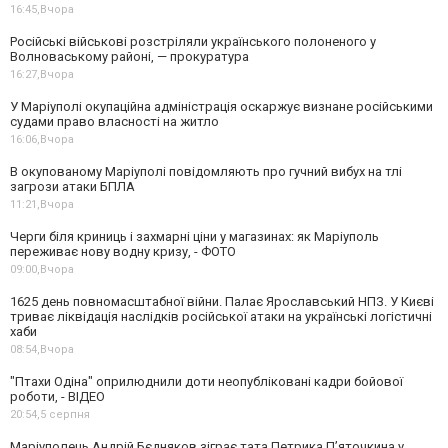
16:45,
Вчора
Російські військові розстріляли українського полоненого у
Волноваському районі, — прокуратура
16:27,
Вчора
У Маріуполі окупаційна адміністрація оскаржує визнане російськими
судами право власності на житло
16:06,
Вчора
В окупованому Маріуполі повідомляють про гучний вибух на тлі
загрози атаки БПЛА
11:21,
Вчора
Черги біля криниць і захмарні ціни у магазинах: як Маріуполь
переживає нову водну кризу, - ФОТО
09:00,
Вчора
1625 день повномасштабної війни. Палає Ярославський НПЗ. У Києві
триває ліквідація наслідків російської атаки на українські логістичні
хаби
08:54,
Вчора
"Птахи Одіна" оприлюднили доти неопубліковані кадри бойової
роботи, - ВІДЕО
20:54,
5 серпня
Маріуполець Андрій Бєдняков зіграє тата Петрика П’яточкина у