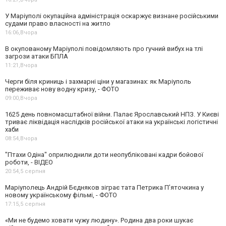
У Маріуполі окупаційна адміністрація оскаржує визнане російськими
судами право власності на житло
16:06,
Вчора
В окупованому Маріуполі повідомляють про гучний вибух на тлі
загрози атаки БПЛА
11:21,
Вчора
Черги біля криниць і захмарні ціни у магазинах: як Маріуполь
переживає нову водну кризу, - ФОТО
09:00,
Вчора
1625 день повномасштабної війни. Палає Ярославський НПЗ. У Києві
триває ліквідація наслідків російської атаки на українські логістичні
хаби
08:54,
Вчора
"Птахи Одіна" оприлюднили доти неопубліковані кадри бойової
роботи, - ВІДЕО
20:54,
5 серпня
Маріуполець Андрій Бєдняков зіграє тата Петрика П’яточкина у
новому українському фільмі, - ФОТО
17:15,
5 серпня
«Ми не будемо ховати чужу людину». Родина два роки шукає