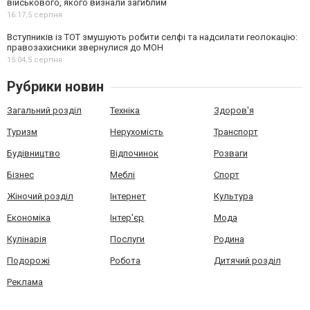
військового, якого визнали загиблим
16:17,
5 серпня
Вступників із ТОТ змушують робити селфі та надсилати геолокацію:
правозахисники звернулися до МОН
15:04,
5 серпня
Рубрики новин
Загальний розділ
Техніка
Здоров'я
Туризм
Нерухомість
Транспорт
Будівництво
Відпочинок
Розваги
Бізнес
Меблі
Спорт
Жіночий розділ
Інтернет
Культура
Економіка
Інтер'єр
Мода
Кулінарія
Послуги
Родина
Подорожі
Робота
Дитячий розділ
Реклама