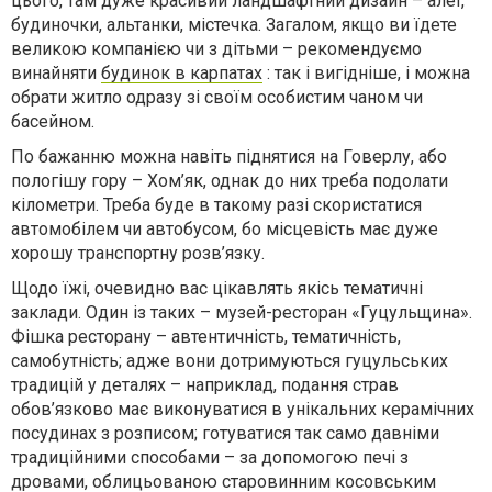
цього, там дуже красивий ландшафтний дизайн – алеї,
будиночки, альтанки, містечка. Загалом, якщо ви їдете
великою компанією чи з дітьми – рекомендуємо
винайняти
будинок в карпатах
: так і вигідніше, і можна
обрати житло одразу зі своїм особистим чаном чи
басейном.
По бажанню можна навіть піднятися на Говерлу, або
пологішу гору – Хом’як, однак до них треба подолати
кілометри. Треба буде в такому разі скористатися
автомобілем чи автобусом, бо місцевість має дуже
хорошу транспортну розв’язку.
Щодо їжі, очевидно вас цікавлять якісь тематичні
заклади. Один із таких – музей-ресторан «Гуцульщина».
Фішка ресторану – автентичність, тематичність,
самобутність; адже вони дотримуються гуцульських
традицій у деталях – наприклад, подання страв
обов’язково має виконуватися в унікальних керамічних
посудинах з розписом; готуватися так само давніми
традиційними способами – за допомогою печі з
дровами, облицьованою старовинним косовським