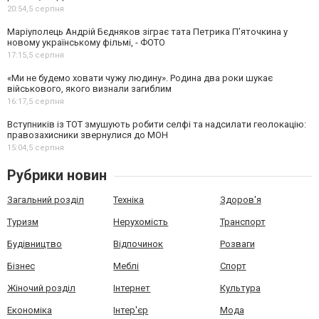
20:54,
5 серпня
Маріуполець Андрій Бєдняков зіграє тата Петрика П’яточкина у
новому українському фільмі, - ФОТО
17:15,
5 серпня
«Ми не будемо ховати чужу людину». Родина два роки шукає
військового, якого визнали загиблим
16:17,
5 серпня
Вступників із ТОТ змушують робити селфі та надсилати геолокацію:
правозахисники звернулися до МОН
15:04,
5 серпня
Рубрики новин
Загальний розділ
Техніка
Здоров'я
Туризм
Нерухомість
Транспорт
Будівництво
Відпочинок
Розваги
Бізнес
Меблі
Спорт
Жіночий розділ
Інтернет
Культура
Економіка
Інтер'єр
Мода