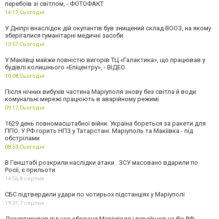
перебоїв зі світлом, - ФОТОФАКТ
14:17,
Сьогодні
У Дніпрі внаслідок дій окупантів був знищений склад ВООЗ, на якому
зберігалися гуманітарні медичні засоби
13:57,
Сьогодні
У Макіївці майже повністю вигорів ТЦ «Галактика», що працював у
будівлі колишнього «Епіцентру», - ВІДЕО
10:08,
Сьогодні
Після нічних вибухів частина Маріуполя знову без світла й води:
комунальні мережі працюють в аварійному режимі
09:17,
Сьогодні
1629 день повномасштабної війни. Україна бореться за ракети для
ППО. У РФ горить НПЗ у Татарстані. Маріуполь та Макіївка - під
обстрілами
08:53,
Сьогодні
В Генштабі розкрили наслідки атаки . ЗСУ масовано вдарили по
Росії, є прильоти
14:56,
8 серпня
СБС підтвердили удари по чотирьох підстанціях у Маріуполі
19:31,
7 серпня
Дезертирував під час оборони Маріуполя і перейшов на бік РФ: