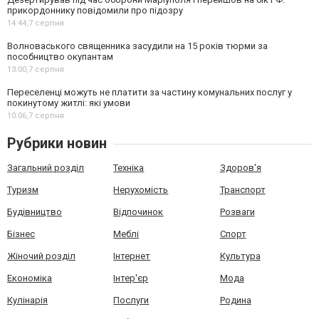
прикордоннику повідомили про підозру
14:44,
7 серпня
Волноваського священника засудили на 15 років тюрми за
пособництво окупантам
13:00,
7 серпня
Переселенці можуть не платити за частину комунальних послуг у
покинутому житлі: які умови
10:06,
7 серпня
Рубрики новин
Загальний розділ
Техніка
Здоров'я
Туризм
Нерухомість
Транспорт
Будівництво
Відпочинок
Розваги
Бізнес
Меблі
Спорт
Жіночий розділ
Інтернет
Культура
Економіка
Інтер'єр
Мода
Кулінарія
Послуги
Родина