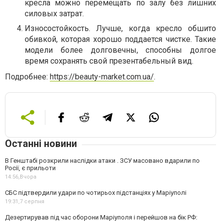
кресла можно перемещать по залу без лишних
силовых затрат.
Износостойкость. Лучше, когда кресло обшито
обивкой, которая хорошо поддается чистке. Такие
модели более долговечны, способны долгое
время сохранять свой презентабельный вид.
Подробнее:
https://beauty-market.com.ua/
.
Останні новини
В Генштабі розкрили наслідки атаки . ЗСУ масовано вдарили по
Росії, є прильоти
14:56,
Вчора
СБС підтвердили удари по чотирьох підстанціях у Маріуполі
19:31,
7 серпня
Дезертирував під час оборони Маріуполя і перейшов на бік РФ: