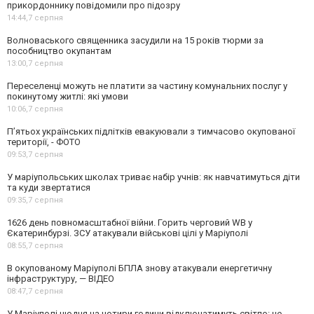
прикордоннику повідомили про підозру
14:44,
7 серпня
Волноваського священника засудили на 15 років тюрми за
пособництво окупантам
13:00,
7 серпня
Переселенці можуть не платити за частину комунальних послуг у
покинутому житлі: які умови
10:06,
7 серпня
П’ятьох українських підлітків евакуювали з тимчасово окупованої
території, - ФОТО
09:53,
7 серпня
У маріупольських школах триває набір учнів: як навчатимуться діти
та куди звертатися
09:35,
7 серпня
1626 день повномасштабної війни. Горить черговий WB у
Єкатеринбурзі. ЗСУ атакували військові цілі у Маріуполі
08:55,
7 серпня
В окупованому Маріуполі БПЛА знову атакували енергетичну
інфраструктуру, — ВІДЕО
08:47,
7 серпня
У Маріуполі щодня на чотири години відключатимуть світло: це