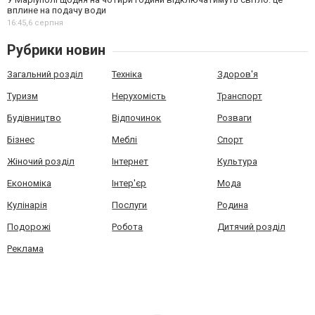
вплине на подачу води
16:45,
6 серпня
Рубрики новин
Загальний розділ
Техніка
Здоров'я
Туризм
Нерухомість
Транспорт
Будівництво
Відпочинок
Розваги
Бізнес
Меблі
Спорт
Жіночий розділ
Інтернет
Культура
Економіка
Інтер'єр
Мода
Кулінарія
Послуги
Родина
Подорожі
Робота
Дитячий розділ
Реклама