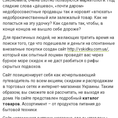
сэкономить, очень охотно пользуются маркетологи. Под
сладкие слова «дёшево», «почти даром»
недобросовестные продавцы так и норовят «втюхать»
недоброкачественный или залежалый товар. Как не
попасться на эту удочку? Как сделать так, чтобы, в
конце концов не вышло себе дороже?
Для практичных людей, не желающих тратить время на
поиски того, где что подешевле и деньги на спонтанные
внезапные покупки создан сайт
http://vskidku.com.ua/
,
который как опытный лоцман проведёт вас через
бурное море скидок и не даст разбиться о рифы
скрытых подвохов.
Сайт позиционирует себя как исчерпывающий
путеводитель по всем акциям, скидкам и распродажам
в торговых сетях и интернет-магазинах Украины. Таким
образом, вы сможете всё рассчитать, не выходя из
дома. На сайте представлен подробный
каталог
товаров.
Ассортимент – от продуктов питания до
бытовой техники.