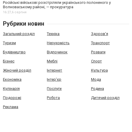
Російські військові розстріляли українського полоненого у
Волноваському районі, — прокуратура
16:27,
6 серпня
Рубрики новин
Загальний розділ
Техніка
Здоров'я
Туризм
Нерухомість
Транспорт
Будівництво
Відпочинок
Розваги
Бізнес
Меблі
Спорт
Жіночий розділ
Інтернет
Культура
Економіка
Інтер'єр
Мода
Кулінарія
Послуги
Родина
Подорожі
Робота
Дитячий розділ
Реклама