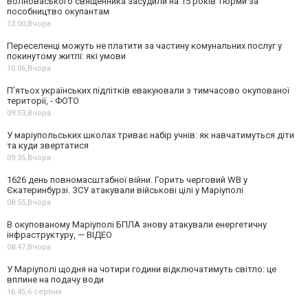
Волноваського священника засудили на 15 років тюрми за
пособництво окупантам
13:00,
Вчора
Переселенці можуть не платити за частину комунальних послуг у
покинутому житлі: які умови
10:06,
Вчора
П’ятьох українських підлітків евакуювали з тимчасово окупованої
території, - ФОТО
09:53,
Вчора
У маріупольських школах триває набір учнів: як навчатимуться діти
та куди звертатися
09:35,
Вчора
1626 день повномасштабної війни. Горить черговий WB у
Єкатеринбурзі. ЗСУ атакували військові цілі у Маріуполі
08:55,
Вчора
В окупованому Маріуполі БПЛА знову атакували енергетичну
інфраструктуру, — ВІДЕО
08:47,
Вчора
У Маріуполі щодня на чотири години відключатимуть світло: це
вплине на подачу води
16:45,
6 серпня