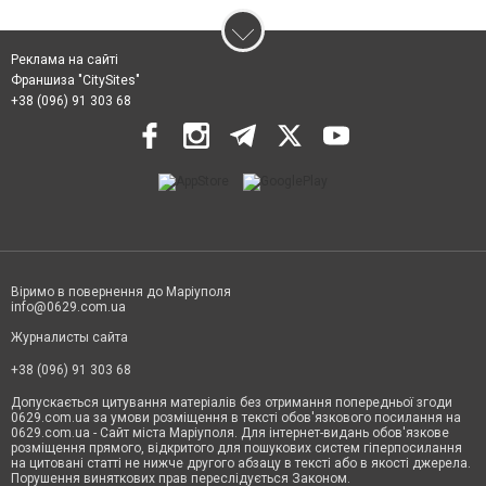
Реклама на сайті
Франшиза "CitySites"
+38 (096) 91 303 68
Віримо в повернення до Маріуполя
info@0629.com.ua
Журналисты сайта
+38 (096) 91 303 68
Допускається цитування матеріалів без отримання попередньої згоди
0629.com.ua за умови розміщення в тексті обов'язкового посилання на
0629.com.ua - Сайт міста Маріуполя. Для інтернет-видань обов'язкове
розміщення прямого, відкритого для пошукових систем гіперпосилання
на цитовані статті не нижче другого абзацу в тексті або в якості джерела.
Порушення виняткових прав переслідується Законом.