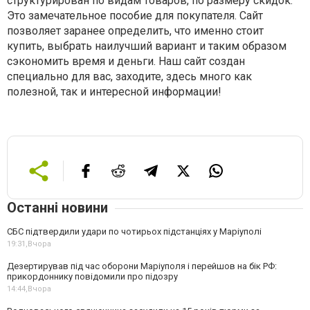
структурирован по видам товаров, по размеру скидок.
Это замечательное пособие для покупателя. Сайт
позволяет заранее определить, что именно стоит
купить, выбрать наилучший вариант и таким образом
сэкономить время и деньги. Наш сайт создан
специально для вас, заходите, здесь много как
полезной, так и интересной информации!
Останні новини
СБС підтвердили удари по чотирьох підстанціях у Маріуполі
19:31,
Вчора
Дезертирував під час оборони Маріуполя і перейшов на бік РФ:
прикордоннику повідомили про підозру
14:44,
Вчора