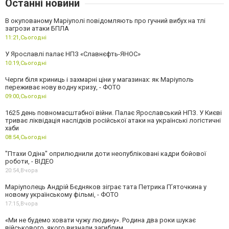
Останні новини
В окупованому Маріуполі повідомляють про гучний вибух на тлі
загрози атаки БПЛА
11:21,
Сьогодні
У Ярославлі палає НПЗ «Славнєфть-ЯНОС»
10:19,
Сьогодні
Черги біля криниць і захмарні ціни у магазинах: як Маріуполь
переживає нову водну кризу, - ФОТО
09:00,
Сьогодні
1625 день повномасштабної війни. Палає Ярославський НПЗ. У Києві
триває ліквідація наслідків російської атаки на українські логістичні
хаби
08:54,
Сьогодні
"Птахи Одіна" оприлюднили доти неопубліковані кадри бойової
роботи, - ВІДЕО
20:54,
Вчора
Маріуполець Андрій Бєдняков зіграє тата Петрика П’яточкина у
новому українському фільмі, - ФОТО
17:15,
Вчора
«Ми не будемо ховати чужу людину». Родина два роки шукає
військового, якого визнали загиблим