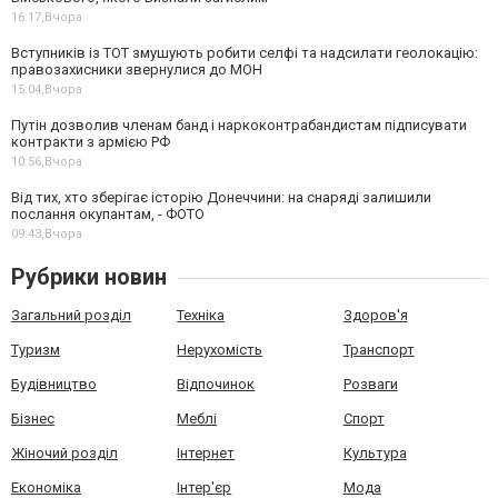
16:17,
Вчора
Вступників із ТОТ змушують робити селфі та надсилати геолокацію:
правозахисники звернулися до МОН
15:04,
Вчора
Путін дозволив членам банд і наркоконтрабандистам підписувати
контракти з армією РФ
10:56,
Вчора
Від тих, хто зберігає історію Донеччини: на снаряді залишили
послання окупантам, - ФОТО
09:43,
Вчора
Рубрики новин
Загальний розділ
Техніка
Здоров'я
Туризм
Нерухомість
Транспорт
Будівництво
Відпочинок
Розваги
Бізнес
Меблі
Спорт
Жіночий розділ
Інтернет
Культура
Економіка
Інтер'єр
Мода