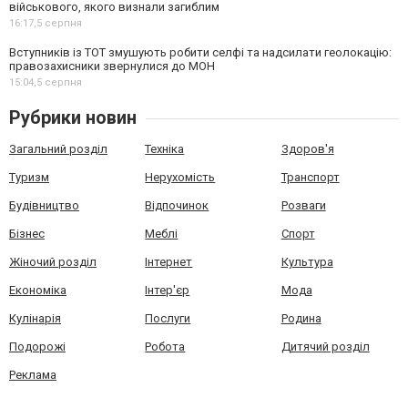
військового, якого визнали загиблим
16:17,
5 серпня
Вступників із ТОТ змушують робити селфі та надсилати геолокацію:
правозахисники звернулися до МОН
15:04,
5 серпня
Рубрики новин
Загальний розділ
Техніка
Здоров'я
Туризм
Нерухомість
Транспорт
Будівництво
Відпочинок
Розваги
Бізнес
Меблі
Спорт
Жіночий розділ
Інтернет
Культура
Економіка
Інтер'єр
Мода
Кулінарія
Послуги
Родина
Подорожі
Робота
Дитячий розділ
Реклама