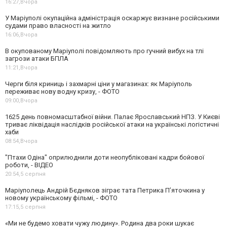
16:27,
Вчора
У Маріуполі окупаційна адміністрація оскаржує визнане російськими
судами право власності на житло
16:06,
Вчора
В окупованому Маріуполі повідомляють про гучний вибух на тлі
загрози атаки БПЛА
11:21,
Вчора
Черги біля криниць і захмарні ціни у магазинах: як Маріуполь
переживає нову водну кризу, - ФОТО
09:00,
Вчора
1625 день повномасштабної війни. Палає Ярославський НПЗ. У Києві
триває ліквідація наслідків російської атаки на українські логістичні
хаби
08:54,
Вчора
"Птахи Одіна" оприлюднили доти неопубліковані кадри бойової
роботи, - ВІДЕО
20:54,
5 серпня
Маріуполець Андрій Бєдняков зіграє тата Петрика П’яточкина у
новому українському фільмі, - ФОТО
17:15,
5 серпня
«Ми не будемо ховати чужу людину». Родина два роки шукає