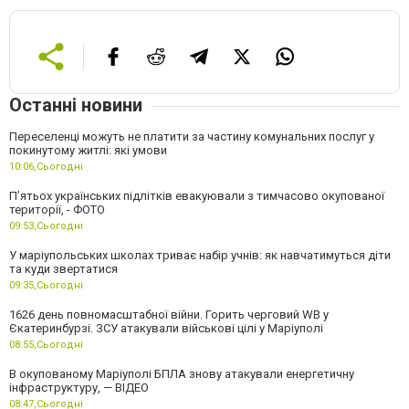
Останні новини
Переселенці можуть не платити за частину комунальних послуг у
покинутому житлі: які умови
10:06,
Сьогодні
П’ятьох українських підлітків евакуювали з тимчасово окупованої
території, - ФОТО
09:53,
Сьогодні
У маріупольських школах триває набір учнів: як навчатимуться діти
та куди звертатися
09:35,
Сьогодні
1626 день повномасштабної війни. Горить черговий WB у
Єкатеринбурзі. ЗСУ атакували військові цілі у Маріуполі
08:55,
Сьогодні
В окупованому Маріуполі БПЛА знову атакували енергетичну
інфраструктуру, — ВІДЕО
08:47,
Сьогодні