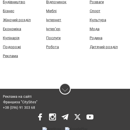
Будівництво
Відпочинок
Розваги
Бізнес
Меблі
Спорт
Жіночий розділ
Інтернет
Культура
Економіка
Інтер'єр
Мода
Кулінарія
Послуги
Родина
Подорожі
Робота
Дитячий розділ
Реклама
Реклама на сайті
Франшиза "CitySites"
+38 (096) 91 303 68