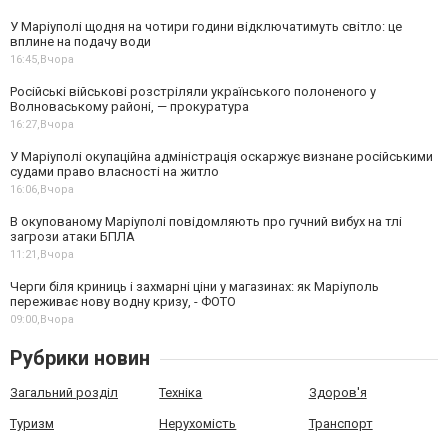
У Маріуполі щодня на чотири години відключатимуть світло: це
вплине на подачу води
16:45,
Вчора
Російські військові розстріляли українського полоненого у
Волноваському районі, — прокуратура
16:27,
Вчора
У Маріуполі окупаційна адміністрація оскаржує визнане російськими
судами право власності на житло
16:06,
Вчора
В окупованому Маріуполі повідомляють про гучний вибух на тлі
загрози атаки БПЛА
11:21,
Вчора
Черги біля криниць і захмарні ціни у магазинах: як Маріуполь
переживає нову водну кризу, - ФОТО
09:00,
Вчора
Рубрики новин
Загальний розділ
Техніка
Здоров'я
Туризм
Нерухомість
Транспорт