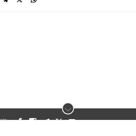
нас :