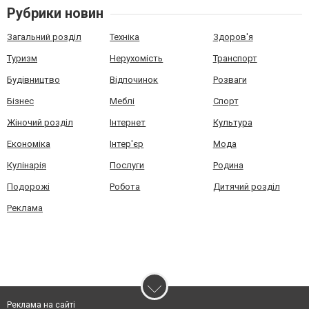
Рубрики новин
Загальний розділ
Техніка
Здоров'я
Туризм
Нерухомість
Транспорт
Будівництво
Відпочинок
Розваги
Бізнес
Меблі
Спорт
Жіночий розділ
Інтернет
Культура
Економіка
Інтер'єр
Мода
Кулінарія
Послуги
Родина
Подорожі
Робота
Дитячий розділ
Реклама
Реклама на сайті