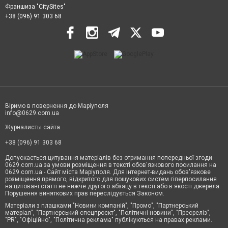
Франшиза "CitySites"
+38 (096) 91 303 68
Віримо в повернення до Маріуполя
info@0629.com.ua
Журналисты сайта
+38 (096) 91 303 68
Допускається цитування матеріалів без отримання попередньої згоди
0629.com.ua за умови розміщення в тексті обов'язкового посилання на
0629.com.ua - Сайт міста Маріуполя. Для інтернет-видань обов'язкове
розміщення прямого, відкритого для пошукових систем гіперпосилання
на цитовані статті не нижче другого абзацу в тексті або в якості джерела.
Порушення виняткових прав переслідується Законом.
Матеріали з плашками "Новини компаній", "Промо", "Партнерський
матеріал", "Партнерський спецпроєкт", "Політичні новини", "Пресреліз",
"PR", "Офіційно", "Політична реклама" публікуються на правах реклами.