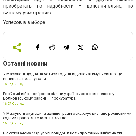
приобретать по надобности – дополнительно, по
вашему усмотрению.
Успехов в выборе!
Останні новини
У Маріуполі щодня на чотири години відключатимуть світло: це
вплине на подачу води
16:45,
Сьогодні
Російські військові розстріляли українського полоненого у
Волноваському районі, — прокуратура
16:27,
Сьогодні
У Маріуполі окупаційна адміністрація оскаржує визнане російськими
судами право власності на житло
16:06,
Сьогодні
В окупованому Маріуполі повідомляють про гучний вибух на тлі