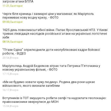
загрози атаки БПЛА
11:21,
Сьогодні
Черги біля криниць і захмарні ціни у магазинах: як Маріуполь
переживає нову водну кризу, - ФОТО
09:00,
Сьогодні
1625 день повномасштабної війни. Палає Ярославський НПЗ. У Києві
триває ліквідація наслідків російської атаки на українські логістичні
хаби
08:54,
Сьогодні
"Птахи Одіна" оприлюднили доти неопубліковані кадри бойової
роботи, - ВІДЕО
20:54,
Вчора
Маріуполець Андрій Бєдняков зіграє тата Петрика П’яточкина у
новому українському фільмі, - ФОТО
17:15,
Вчора
«Ми не будемо ховати чужу людину». Родина два роки шукає
військового, якого визнали загиблим
16:17,
Вчора
Вступників із ТОТ змушують робити селфі та надсилати геолокацію:
правозахисники звернулися до МОН
15:04,
Вчора