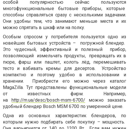
особой популярностью сейчас пользуются
многофункциональные бытовые приборы, которые
способны справляться сразу с несколькими задачами.
Они удобны тем, что занимают меньше места и их
можно спрятать в шкаф или на полку.
Особым спросом у потребителя пользуется одно из
новейших бытовых устройств – погружной блендер.
Это чудесный, эффективный и полезный прибор,
позволяющий измельчать продукты, превращать их в
пюре, фарш или паштет, колоть лёд, перемешивать
тесто и взбивать кремы для десертов. Устройство
компактно и поэтому удобно в использовании и
хранении. Приобрести его можно через каталог
MagaZilla. Тут представлены функциональные модели
от известных фирм. Например,
на
http://m.ua/desc/bosch-msm-6700/
можно заказать
удобный блендер Bosch MSM 6700 по умеренной цене.
Одна из основных характеристик блендеров, по
которым нужно подбирать себе покупку – мощность.
Она варьируется от 140 до 1200 Вт. Если вам нужен