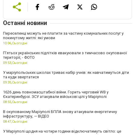
Останні новини
Переселенці можуть не платити за частину комунальних послуг у
покинутому житлі: які умови
10:06,
Сьогодні
П’ятьох українських підлітків евакуювали з тимчасово окупованої
території, - ФОТО
09:53,
Сьогодні
У маріупольських школах триває набір учнів: як навчатимуться діти
та куди звертатися
09:35,
Сьогодні
1626 день повномасштабної війни. Горить черговий WB у
Єкатеринбурзі. ЗСУ атакували військові цілі у Маріуполі
08:55,
Сьогодні
В окупованому Маріуполі БПЛА знову атакували енергетичну
інфраструктуру, — ВІДЕО
08:47,
Сьогодні
У Маріуполі щодня на чотири години відключатимуть світло: це