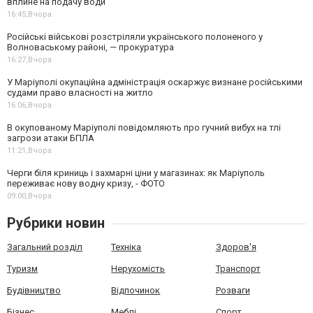
вплине на подачу води
16:45,
Вчора
Російські військові розстріляли українського полоненого у
Волноваському районі, — прокуратура
16:27,
Вчора
У Маріуполі окупаційна адміністрація оскаржує визнане російськими
судами право власності на житло
16:06,
Вчора
В окупованому Маріуполі повідомляють про гучний вибух на тлі
загрози атаки БПЛА
11:21,
Вчора
Черги біля криниць і захмарні ціни у магазинах: як Маріуполь
переживає нову водну кризу, - ФОТО
09:00,
Вчора
Рубрики новин
Загальний розділ
Техніка
Здоров'я
Туризм
Нерухомість
Транспорт
Будівництво
Відпочинок
Розваги
Бізнес
Меблі
Спорт