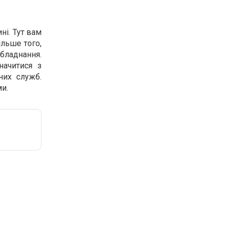
ні. Тут вам
льше того,
бладнання.
ачитися з
них служб.
и.