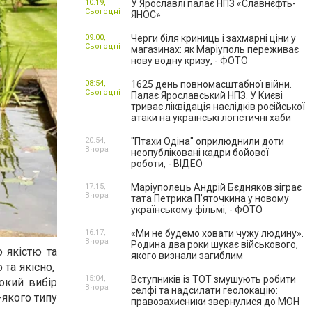
10:19,
У Ярославлі палає НПЗ «Славнєфть-
Сьогодні
ЯНОС»
09:00,
Черги біля криниць і захмарні ціни у
Сьогодні
магазинах: як Маріуполь переживає
нову водну кризу, - ФОТО
08:54,
1625 день повномасштабної війни.
Сьогодні
Палає Ярославський НПЗ. У Києві
триває ліквідація наслідків російської
атаки на українські логістичні хаби
20:54,
"Птахи Одіна" оприлюднили доти
Вчора
неопубліковані кадри бойової
роботи, - ВІДЕО
17:15,
Маріуполець Андрій Бєдняков зіграє
Вчора
тата Петрика П’яточкина у новому
українському фільмі, - ФОТО
16:17,
«Ми не будемо ховати чужу людину».
Вчора
Родина два роки шукає військового,
 якістю та
якого визнали загиблим
 якісно, ​​
15:04,
Вступників із ТОТ змушують робити
окий вибір
Вчора
селфі та надсилати геолокацію:
якого типу
правозахисники звернулися до МОН