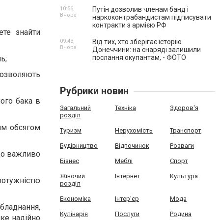
10:56,
Путін дозволив членам банд і
Вчора
наркоконтрабандистам підписувати
контракти з армією РФ
ете знайти
09:43,
Від тих, хто зберігає історію
Вчора
Донеччини: на снаряді залишили
послання окупантам, - ФОТО
ь;
дозволяють
Рубрики новин
ого бака в
Загальний
Техніка
Здоров'я
розділ
им обсягом
Туризм
Нерухомість
Транспорт
Будівництво
Відпочинок
Розваги
що важливо
Бізнес
Меблі
Спорт
Жіночий
Інтернет
Культура
 потужністю
розділ
Економіка
Інтер'єр
Мода
ладнання,
Кулінарія
Послуги
Родина
яке надійно