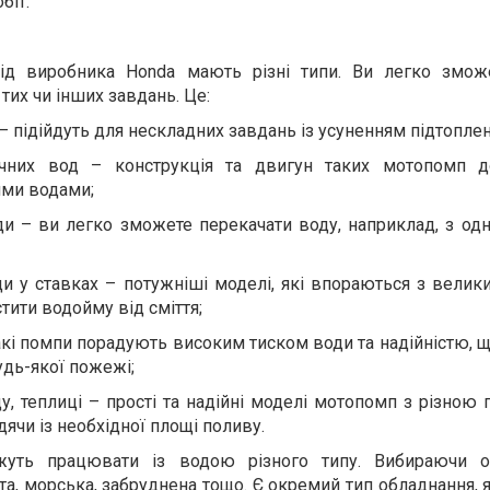
біт.
д виробника Honda мають різні типи. Ви легко змож
тих чи інших завдань. Це:
– підійдуть для нескладних завдань із усуненням підтоплен
ічних вод – конструкція та двигун таких мотопомп 
ими водами;
и – ви легко зможете перекачати воду, наприклад, з одн
и у ставках – потужніші моделі, які впораються з велик
тити водойму від сміття;
акі помпи порадують високим тиском води та надійністю, 
удь-якої пожежі;
у, теплиці – прості та надійні моделі мотопомп з різною
дячи із необхідної площі поливу.
жуть працювати із водою різного типу. Вибираючи об
та, морська, забруднена тощо. Є окремий тип обладнання, 