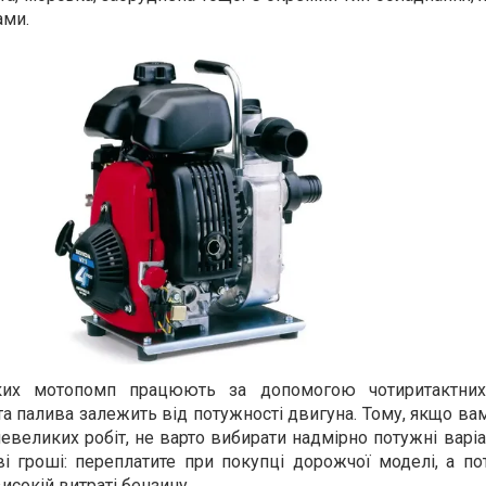
ами.
ьких мотопомп працюють за допомогою чотиритактних 
та палива залежить від потужності двигуна. Тому, якщо ва
евеликих робіт, не варто вибирати надмірно потужні варіа
ві гроші: переплатите при покупці дорожчої моделі, а п
исокій витраті бензину.