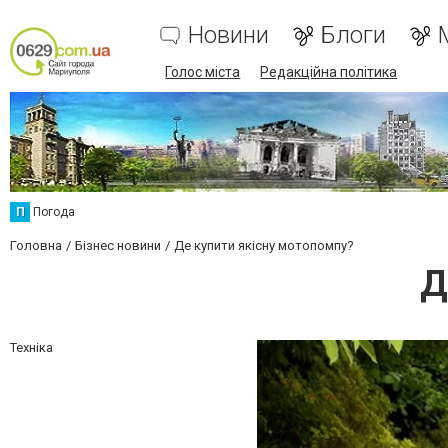
Новини
Блоги
Голос міста
Редакційна політика
П
Погода
Головна
Бізнес новини
Де купити якісну мотопомпу?
Д
Техніка