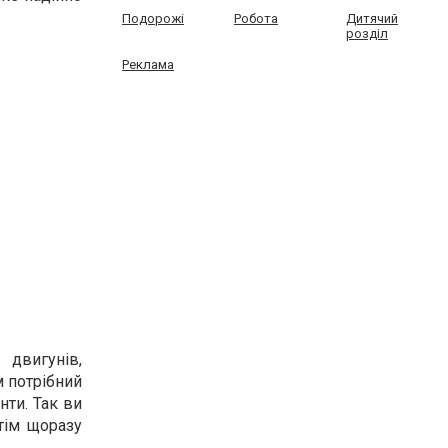
Подорожі
Робота
Дитячий
розділ
Реклама
двигунів,
м потрібний
нти. Так ви
отім щоразу