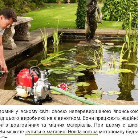
домий у всьому світі своєю неперевершеною японською
д цього виробника не є винятком. Вони працюють надійно та
ні з довговічних та міцних матеріалів. При цьому є шир
 Ви можете
купити в магазині Honda.com.ua
мотопомпу будь-