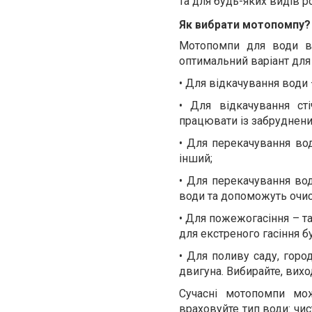
та для будь-яких видів ро
Як вибрати мотопомпу?
Мотопомпи для води ві
оптимальний варіант для 
•
Для відкачування води 
•
Для відкачування ст
працювати із забруднен
•
Для перекачування вод
інший;
•
Для перекачування вод
води та допоможуть очис
•
Для пожежогасіння – т
для екстреного гасіння б
•
Для поливу саду, город
двигуна. Вибирайте, вихо
Сучасні мотопомпи мо
враховуйте тип води: чис