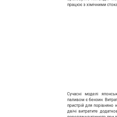
працює з хімічними сток
Сучасні моделі японс
паливом є бензин. Витра
пристрій для порівняно н
двічі витратите додатко
переплачуватимете при в