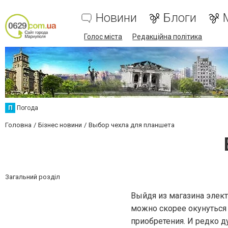
Новини
Блоги
Голос міста
Редакційна політика
П
Погода
Головна
Бізнес новини
Выбор чехла для планшета
Загальний розділ
Выйдя из магазина элект
можно скорее окунуться 
приобретения. И редко д