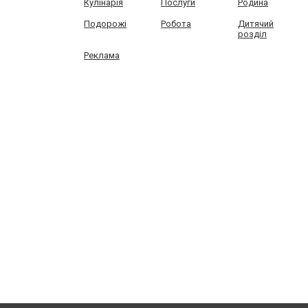
Кулінарія
Послуги
Родина
Подорожі
Робота
Дитячий
розділ
Реклама