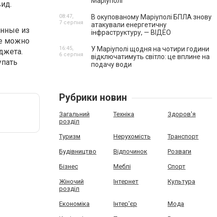
Маріуполі
ид.
08:47,
В окупованому Маріуполі БПЛА знову
7 серпня
атакували енергетичну
анные из
інфраструктуру, — ВІДЕО
не можно
16:45,
У Маріуполі щодня на чотири години
джета.
6 серпня
відключатимуть світло: це вплине на
упать
подачу води
Рубрики новин
Загальний
Техніка
Здоров'я
розділ
Туризм
Нерухомість
Транспорт
Будівництво
Відпочинок
Розваги
Бізнес
Меблі
Спорт
Жіночий
Інтернет
Культура
розділ
Економіка
Інтер'єр
Мода