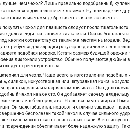
ть лучше, чем чехол? Лишь правильно подобранный, купле
.com.ua
чехол для планшета 7 дюймов. Ну, или изделие дру
 высоким качеством, добротностью и элегантностью.
о покупать чехол для планшета следует после тщательного
я одежка сидит на гаджете как влитая. Она не болтается на
под кнопки соответствуют таким же местам на модели. Вед
у потребуется для зарядки регулярно доставать свой план
 гаджета подобная морока. Кстати размер будущей одежки
ерения диагонали устройство. Обычно получаются дюймы 
 и следует ориентироваться.
атериал для чехла. Чаще всего в изготовлении подобных 
ань, силикон, искусственная или натуральная кожа. Безусло
ся просто идеальным вариантом для чехла. Она долговечна
одобный чехол на все сто. Он добавляет своему владельцу
вительность и благородство. Но не все мы олигархи. Пла
иант. Он малогабаритен, недорог и отлично защищает пове
совершенно бесполезен такой чехол в случае сильного удар
оже самое можно сказать о чехлах из ткани. А вот искусст
или повреждении обеспечивает боле надежную защиту. Так