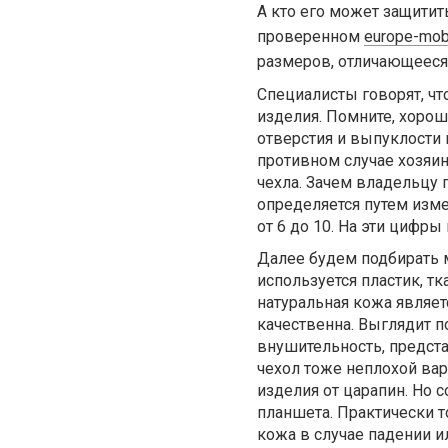
А кто его может защити
проверенном
europe-mob
размеров, отличающееся
Специалисты говорят, чт
изделия. Помните, хороша
отверстия и выпуклости 
противном случае хозяин
чехла. Зачем владельцу
определяется путем изм
от 6 до 10. На эти цифры
Далее будем подбирать м
используется пластик, тк
натуральная кожа являет
качественна. Выглядит п
внушительность, предста
чехол тоже неплохой вар
изделия от царапин. Но 
планшета. Практически т
кожа в случае падении 