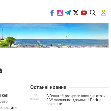
а
Останні новини
я как
14:56,
В Генштабі розкрили наслідки атаки .
Вчора
ЗСУ масовано вдарили по Росії, є
оего
прильоти
а защита.