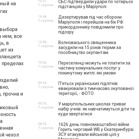
19:31,
СБС підтвердили удари по чотирьох
нный на
7 серпня
підстанціях у Маріуполі
гих
14:44,
Дезертирував під час оборони
7 серпня
Маріуполя і перейшов на бік РФ:
прикордоннику повідомили про
 выбора
підозру
 нем, все
ь, в
13:00,
Волноваського священника
7 серпня
засудили на 15 років тюрми за
шет из
пособництво окупантам
 планшета
в пределах
10:06,
Переселенці можуть не платити за
7 серпня
частину комунальних послуг у
покинутому житлі: які умови
изделий
09:53,
П’ятьох українських підлітків
вно,
7 серпня
евакуювали з тимчасово окупованої
, прочна и
території, - ФОТО
09:35,
У маріупольських школах триває
стиковый
7 серпня
набір учнів: як навчатимуться діти та
рхность
куди звертатися
а
08:55,
1626 день повномасштабної війни.
венная
7 серпня
Горить черговий WB у Єкатеринбурзі.
ой чехол
ЗСУ атакували військові цілі у