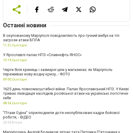
Останні новини
В окупованому Маріуполі повідомляють про гучний вибух на тлі
загрози атаки БПЛА
11:21,
Сьогодні
У Ярославлі палає НПЗ «Славнєфть-ЯНОС»
10:19,
Сьогодні
Черги біля криниць і захмарні ціни у магазинах: як Маріуполь
переживає нову водну кризу, - ФОТО
09:00,
Сьогодні
1625 день повномасштабної війни. Палає Ярославський НПЗ. У Києві
триває ліквідація наслідків російської атаки на українські логістичні
хаби
08:54,
Сьогодні
"Птахи Одіна" оприлюднили доти неопубліковані кадри бойової
роботи, - ВІДЕО
20:54,
Вчора
Маріуполець Андрій Бєдняков зіграє тата Петрика П’яточкина у