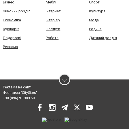
Бізнес
Меблі
Спорт
Жіночий розділ
Інтернет
Культура
Економіка
Інтер'єр
Мода
Кулінарія
Послуги
Родина
Подорожі
Робота
Дитячий розділ
Реклама
Реклама на сайті
Франшиза "CitySites"
+38 (096) 91 303 68