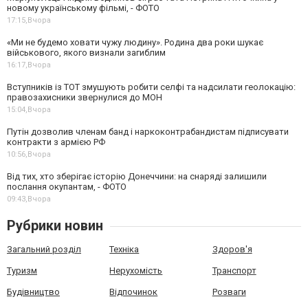
новому українському фільмі, - ФОТО
17:15,
Вчора
«Ми не будемо ховати чужу людину». Родина два роки шукає
військового, якого визнали загиблим
16:17,
Вчора
Вступників із ТОТ змушують робити селфі та надсилати геолокацію:
правозахисники звернулися до МОН
15:04,
Вчора
Путін дозволив членам банд і наркоконтрабандистам підписувати
контракти з армією РФ
10:56,
Вчора
Від тих, хто зберігає історію Донеччини: на снаряді залишили
послання окупантам, - ФОТО
09:43,
Вчора
Рубрики новин
Загальний розділ
Техніка
Здоров'я
Туризм
Нерухомість
Транспорт
Будівництво
Відпочинок
Розваги