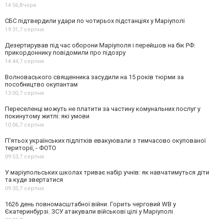
14:56,
Вчора
СБС підтвердили удари по чотирьох підстанціях у Маріуполі
19:31,
7 серпня
Дезертирував під час оборони Маріуполя і перейшов на бік РФ:
прикордоннику повідомили про підозру
14:44,
7 серпня
Волноваського священника засудили на 15 років тюрми за
пособництво окупантам
13:00,
7 серпня
Переселенці можуть не платити за частину комунальних послуг у
покинутому житлі: які умови
10:06,
7 серпня
П’ятьох українських підлітків евакуювали з тимчасово окупованої
території, - ФОТО
09:53,
7 серпня
У маріупольських школах триває набір учнів: як навчатимуться діти
та куди звертатися
09:35,
7 серпня
1626 день повномасштабної війни. Горить черговий WB у
Єкатеринбурзі. ЗСУ атакували військові цілі у Маріуполі