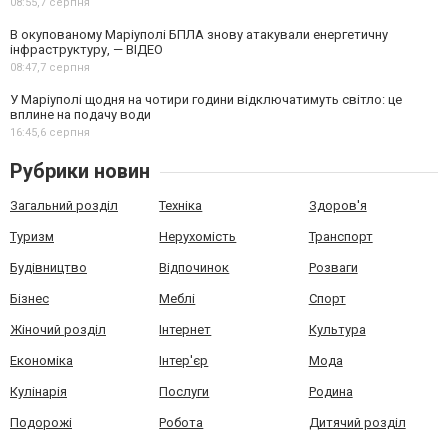
08:55,
7 серпня
В окупованому Маріуполі БПЛА знову атакували енергетичну
інфраструктуру, — ВІДЕО
08:47,
7 серпня
У Маріуполі щодня на чотири години відключатимуть світло: це
вплине на подачу води
16:45,
6 серпня
Рубрики новин
Загальний розділ
Техніка
Здоров'я
Туризм
Нерухомість
Транспорт
Будівництво
Відпочинок
Розваги
Бізнес
Меблі
Спорт
Жіночий розділ
Інтернет
Культура
Економіка
Інтер'єр
Мода
Кулінарія
Послуги
Родина
Подорожі
Робота
Дитячий розділ